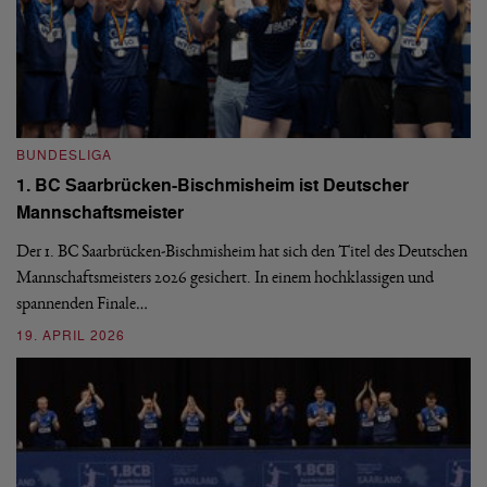
BUNDESLIGA
B
1. BC Saarbrücken-Bischmisheim ist Deutscher
Fi
Mannschaftsmeister
aus
We
d
Ba
Der 1. BC Saarbrücken-Bischmisheim hat sich den Titel des Deutschen
st
Mannschaftsmeisters 2026 gesichert. In einem hochklassigen und
spannenden Finale…
16
19. APRIL 2026