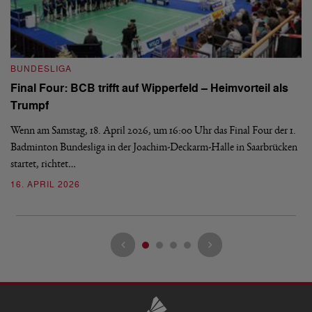
B
BUNDESLIGA
Wi
Final Four: BCB trifft auf Wipperfeld – Heimvorteil als
Es
Trumpf
Bl
de
Wenn am Samstag, 18. April 2026, um 16:00 Uhr das Final Four der 1.
Badminton Bundesliga in der Joachim-Deckarm-Halle in Saarbrücken
2
startet, richtet…
16. APRIL 2026