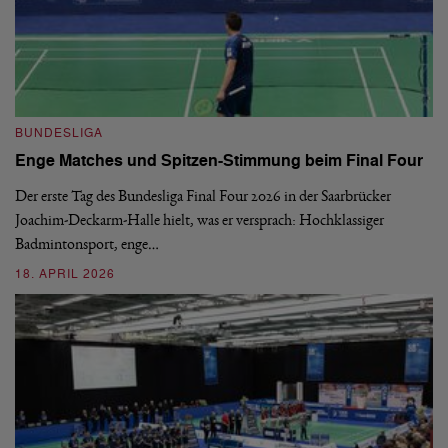
B
BUNDESLIGA
1.
Enge Matches und Spitzen-Stimmung beim Final Four
De
Wo
Der erste Tag des Bundesliga Final Four 2026 in der Saarbrücker
si
Joachim-Deckarm-Halle hielt, was er versprach: Hochklassiger
Badmintonsport, enge…
2
18. APRIL 2026