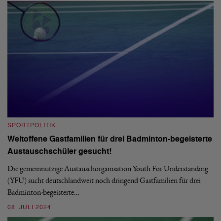
SPORTPOLITIK
S
Weltoffene Gastfamilien für drei Badminton-begeisterte
E
Austauschschüler gesucht!
Im
De
Die gemeinnützige Austauschorganisation Youth For Understanding
La
(YFU) sucht deutschlandweit noch dringend Gastfamilien für drei
Badminton-begeisterte…
0
08. JULI 2024