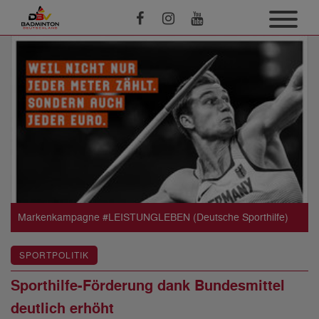
Markenkampagne #LEISTUNGLEBEN (Deutsche Sporthilfe)
SPORTPOLITIK
Sporthilfe-Förderung dank Bundesmittel
deutlich erhöht