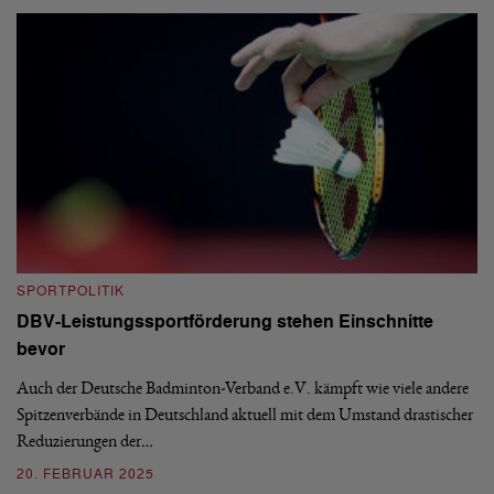
SPORTPOLITIK
S
DBV-Leistungssportförderung stehen Einschnitte
G
bevor
D
and
Auch der Deutsche Badminton-Verband e.V. kämpft wie viele andere
De
Spitzenverbände in Deutschland aktuell mit dem Umstand drastischer
Te
Reduzierungen der…
er
20. FEBRUAR 2025
0