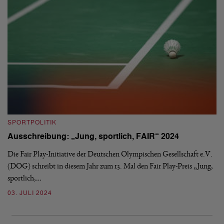
S
SPORTPOLITIK
„
Ausschreibung: „Jung, sportlich, FAIR“ 2024
B
Die Fair Play-Initiative der Deutschen Olympischen Gesellschaft e.V.
„D
(DOG) schreibt in diesem Jahr zum 13. Mal den Fair Play-Preis „Jung,
We
sportlich,…
Bu
03. JULI 2024
2