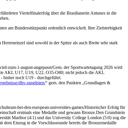
deten Viertelfinalerfolg über die Brasilianerin Antunes in die
geben.
ten am Bundesstützpunkt ordentlich entwickelt. Ihre Zielstrebigkeit
Herreneinzel sind sowohl in der Spitze als auch Breite sehr stark
wird-zum-1-august-angepasst/
Gem. der Sportwartetagung 2026 wird
ür die AKL U17, U19, U22, O35-O80; nicht jedoch die AKL
- bisher noch U19 - durchgeführt.
rgebnisse/dbv-ranglisten/
“ gem. den Punkten „Grundlagen &
hulteam-bei-den-european-universities-games/
Historischer Erfolg für
einschaft erstmals eine Medaille und gewann Bronze.
Den Grundstein
rsität Maribor (4:1) und das University College London (5:0) zog die
it dem Einzug in die Vorschlussrunde bereits die Bronzemedaille