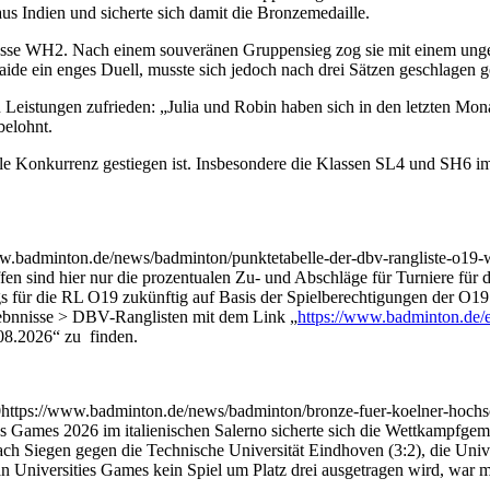
aus Indien und sicherte sich damit die Bronzemedaille.
e WH2. Nach einem souveränen Gruppensieg zog sie mit einem ungefähr
caide ein enges Duell, musste sich jedoch nach drei Sätzen geschlagen 
Leistungen zufrieden: „Julia und Robin haben sich in den letzten Mona
belohnt.
ale Konkurrenz gestiegen ist. Insbesondere die Klassen SL4 und SH6 im 
ww.badminton.de/news/badminton/punktetabelle-der-dbv-rangliste-o19-
en sind hier nur die prozentualen Zu- und Abschläge für Turniere f
ür die RL O19 zukünftig auf Basis der Spielberechtigungen der O19 
nnisse > DBV-Ranglisten mit dem Link „
https://www.badminton.de/e
08.2026“ zu finden.
0
https://www.badminton.de/news/badminton/bronze-fuer-koelner-hochsc
 Games 2026 im italienischen Salerno sicherte sich die Wettkampfgem
ach Siegen gegen die Technische Universität Eindhoven (3:2), die Unive
n Universities Games kein Spiel um Platz drei ausgetragen wird, war m