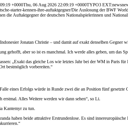
:09:19 +0000
Thu, 06 Aug 2026 22:09:19 +0000
TYPO3 EXT:news
ne
he-starter-kennen-ihre-auftaktgegner/
Die Auslosung der BWF World Ch
en die Auftaktgegner der deutschen Nationalspielerinnen und Nationalsp
n Indonesier Jonatan Christie – und damit auf exakt denselben Gegner wi
ung gehofft, aber so ist es manchmal. Ich werde alles geben, um das Sp
en: „Exakt das gleiche Los wie letztes Jahr bei der WM in Paris für 
Ort bestmöglich vorbereiten.“
Falle eines Erfolgs würde in Runde zwei die an Position fünf gesetzte
ch erstmal. Alles Weitere werden wir dann sehen“, so Li.
ia Kantemyr zu tun.
nda haben beide attraktive Erstrundenlose. Es sind innereuropäische D
kurrieren.“