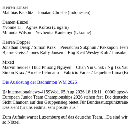
Herren-Einzel
Matthias Kicklitz – Jonatan Christie (Indonesien)
Damen-Einzel
Yvonne Li – Agnes Korosi (Ungarn)
Miranda Wilson – Yevheniia Kantemyr (Ukraine)
Herren-Doppel
Jonathan Dresp / Simon Krax – Peeratchai Sukphun / Pakkapon Teera
Bjarne Geiss / Jones Ralfy Jansen – Eng Keat Wesley Koh / Junsuke
Mixed
Marvin Seidel / Thuc Phuong Nguyen – Chan Yin Chak / Ng Tsz Ya
Simon Krax / Amelie Lehmann – Fabricio Farias / Jaqueline Lima (Br
Die Auslosung der Badminton WM 2026
]]>
International
news-4159
Wed, 05 Aug 2026 18:16:11 +0000
https:/
European Junior Team Championships 2026 stehen fest. Die deutsch
Sicht Chancen auf den Gruppensieg bietet.
Für Bundesstützpunkttrain
Das sieht für uns erstmal sehr positiv aus.“
Zum Auftakt wartet Luxemburg auf das deutsche Team. „Da sind wir kl
so Nötzel.