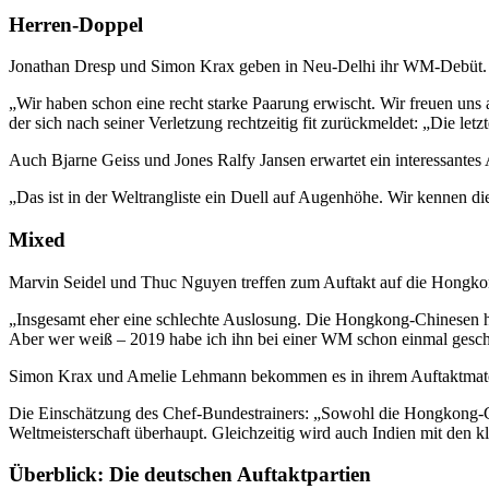
Herren-Doppel
Jonathan Dresp und Simon Krax geben in Neu-Delhi ihr WM-Debüt. Da
„Wir haben schon eine recht starke Paarung erwischt. Wir freuen uns
der sich nach seiner Verletzung rechtzeitig fit zurückmeldet: „Die le
Auch Bjarne Geiss und Jones Ralfy Jansen erwartet ein interessante
„Das ist in der Weltrangliste ein Duell auf Augenhöhe. Wir kennen d
Mixed
Marvin Seidel und Thuc Nguyen treffen zum Auftakt auf die Hongk
„Insgesamt eher eine schlechte Auslosung. Die Hongkong-Chinesen hab
Aber wer weiß – 2019 habe ich ihn bei einer WM schon einmal geschla
Simon Krax und Amelie Lehmann bekommen es in ihrem Auftaktmatch m
Die Einschätzung des Chef-Bundestrainers: „Sowohl die Hongkong-Chin
Weltmeisterschaft überhaupt. Gleichzeitig wird auch Indien mit den k
Überblick: Die deutschen Auftaktpartien