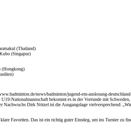
ratsakul (Thailand)
 Kubo (Singapur)
u (Hongkong)
asilien)
/www.badminton.de/news/badminton/jugend-em-auslosung-deutschland-t
e U19-Nationalmannschaft bekommt es in der Vorrunde mit Schweden, 
er Nachwuchs Dirk Nötzel ist die Ausgangslage vielversprechend: „Wi
are Favoriten. Das ist ein richtig guter Einstieg, um ins Turnier zu 