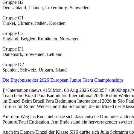
Gruppe B2
Deutschland, Litauen, Luxemburg, Schweden
Gruppe C1
Türkei, Ukraine, Italien, Kroatien
Gruppe C2
England, Belgien, Rumänien, Norwegen
Gruppe D1
Dänemark, Slowenien, Lettland
Gruppe D2
Spanien, Schweiz, Ungarn, Island
Die Ergebnisse der 2026 European Junior Team Championships
]]>
International
news-4158
Mon, 03 Aug 2026 06:38:57 +0000
https:
Team beim Brazil Para Badminton International 2026: Robin Weiler 
im Einzel.
Beim Brazil Para Badminton International 2026 in São Paulo 
Turnier für Robin Weiler und Julia Schramm, die im Mixed der Klasse
Auf dem Weg ins Endspiel setzte sich das deutsche Duo unter andere
Potnuru/Patel Endstation. Am Ende stand ein hervorragender zweiter 
Auch im Damen-Einzel der Klasse SH6 durfte sich Julia Schramm über