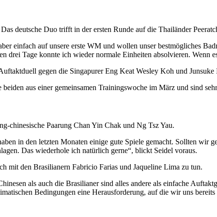
s deutsche Duo trifft in der ersten Runde auf die Thailänder Peerat
 aber einfach auf unsere erste WM und wollen unser bestmögliches Badm
tzten drei Tage konnte ich wieder normale Einheiten absolvieren. Wenn e
s Auftaktduell gegen die Singapurer Eng Keat Wesley Koh und Junsuke
ie beiden aus einer gemeinsamen Trainingswoche im März und sind sehr 
ong-chinesische Paarung Chan Yin Chak und Ng Tsz Yau.
en in den letzten Monaten einige gute Spiele gemacht. Sollten wir ge
gen. Das wiederhole ich natürlich gerne“, blickt Seidel voraus.
it den Brasilianern Fabricio Farias und Jaqueline Lima zu tun.
esen als auch die Brasilianer sind alles andere als einfache Auftaktg
limatischen Bedingungen eine Herausforderung, auf die wir uns bereits 