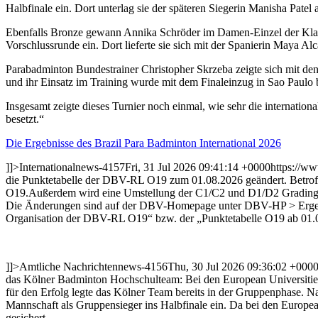
Halbfinale ein. Dort unterlag sie der späteren Siegerin Manisha Patel 
Ebenfalls Bronze gewann Annika Schröder im Damen-Einzel der Klass
Vorschlussrunde ein. Dort lieferte sie sich mit der Spanierin Maya Al
Parabadminton Bundestrainer Christopher Skrzeba zeigte sich mit den 
und ihr Einsatz im Training wurde mit dem Finaleinzug in Sao Paulo 
Insgesamt zeigte dieses Turnier noch einmal, wie sehr die internation
besetzt.“
Die Ergebnisse des Brazil Para Badminton International 2026
]]>
International
news-4157
Fri, 31 Jul 2026 09:41:14 +0000
https://w
die Punktetabelle der DBV-RL O19 zum 01.08.2026 geändert. Betroff
O19.
Außerdem wird eine Umstellung der C1/C2 und D1/D2 Gradings f
Die Änderungen sind auf der DBV-Homepage unter DBV-HP > Ergeb
Organisation der DBV-RL O19“ bzw. der „Punktetabelle O19 ab 01.
]]>
Amtliche Nachrichten
news-4156
Thu, 30 Jul 2026 09:36:02 +000
das Kölner Badminton Hochschulteam: Bei den European Universities
für den Erfolg legte das Kölner Team bereits in der Gruppenphase. N
Mannschaft als Gruppensieger ins Halbfinale ein. Da bei den Europea
gesichert.