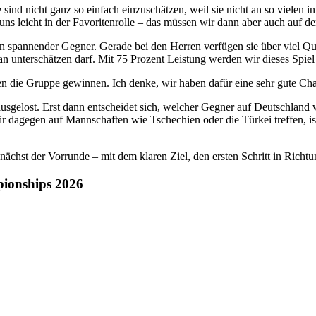
ind nicht ganz so einfach einzuschätzen, weil sie nicht an so vielen i
uns leicht in der Favoritenrolle – das müssen wir dann aber auch auf d
n spannender Gegner. Gerade bei den Herren verfügen sie über viel Qua
man unterschätzen darf. Mit 75 Prozent Leistung werden wir dieses Spie
en die Gruppe gewinnen. Ich denke, wir haben dafür eine sehr gute Cha
sgelost. Erst dann entscheidet sich, welcher Gegner auf Deutschland w
dagegen auf Mannschaften wie Tschechien oder die Türkei treffen, is
ächst der Vorrunde – mit dem klaren Ziel, den ersten Schritt in Richt
ionships 2026