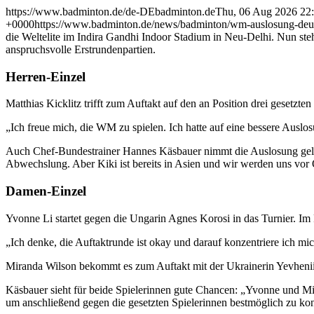
https://www.badminton.de/
de-DE
badminton.de
Thu, 06 Aug 2026 22
+0000
https://www.badminton.de/news/badminton/wm-auslosung-deutsc
die Weltelite im Indira Gandhi Indoor Stadium in Neu-Delhi. Nun steh
anspruchsvolle Erstrundenpartien.
Herren-Einzel
Matthias Kicklitz trifft zum Auftakt auf den an Position drei gesetzte
„Ich freue mich, die WM zu spielen. Ich hatte auf eine bessere Auslos
Auch Chef-Bundestrainer Hannes Käsbauer nimmt die Auslosung gelass
Abwechslung. Aber Kiki ist bereits in Asien und wir werden uns vor 
Damen-Einzel
Yvonne Li startet gegen die Ungarin Agnes Korosi in das Turnier. Im 
„Ich denke, die Auftaktrunde ist okay und darauf konzentriere ich mi
Miranda Wilson bekommt es zum Auftakt mit der Ukrainerin Yevheni
Käsbauer sieht für beide Spielerinnen gute Chancen: „Yvonne und Mira
um anschließend gegen die gesetzten Spielerinnen bestmöglich zu kon