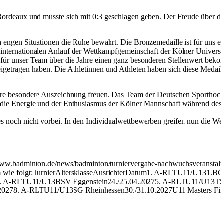
ät Bordeaux und musste sich mit 0:3 geschlagen geben. Der Freude übe
 engen Situationen die Ruhe bewahrt. Die Bronzemedaille ist für uns ei
 internationalen Anlauf der Wettkampfgemeinschaft der Kölner Univers
t für unser Team über die Jahre einen ganz besonderen Stellenwert 
getragen haben. Die Athletinnen und Athleten haben sich diese Medail
tere besondere Auszeichnung freuen. Das Team der Deutschen Sportho
 die Energie und der Enthusiasmus der Kölner Mannschaft während des
 noch nicht vorbei. In den Individualwettbewerben greifen nun die 
www.badminton.de/news/badminton/turniervergabe-nachwuchsveranstal
wie folgt:
TurnierAltersklasseAusrichterDatum1. A-RLTU11/U131.BC
4. A-RLTU11/U13BSV Eggenstein24./25.04.20275. A-RLTU11/U13
0278. A-RLTU11/U13SG Rheinhessen30./31.10.2027U11 Masters Fina