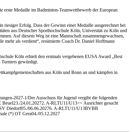
r die erste Medaille im Badminton-Teamwettbewerb der European
n riesiger Erfolg. Dass der Gewinn einer Medaille ausgerechnet bei
itäten aus Deutscher Sporthochschule Köln, Universität zu Köln und
bekommen. Auf diesem Weg ist eine Mannschaft zusammengewachsen,
le mehr als verdient“, resümierte Coach Dr. Daniel Hoffmann
chschule Köln erhielt den erstmals vergebenen EUSA Award „Best
 Turniers gewürdigt.
Wettkampfgemeinschaften aus Köln und Bonn an und kämpfen in
tungen-2027-1/
Der Ausschuss für Jugend vergibt die folgenden
 Beuel23./24.01,20272. A-RLTU11/U13<< Ausrichter gesucht
TSV Diedorf05./06.06.20276. A-RLTU11/U13BVBB
le (*) OT Gera04./05.12.2027