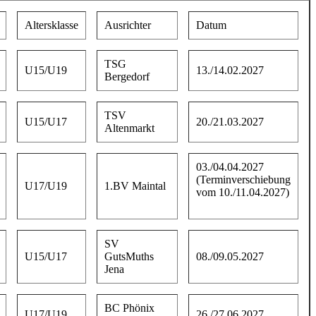
Altersklasse
Ausrichter
Datum
TSG
U15/U19
13./14.02.2027
Bergedorf
TSV
U15/U17
20./21.03.2027
Altenmarkt
03./04.04.2027
(Terminverschiebung
U17/U19
1.BV Maintal
vom 10./11.04.2027)
SV
U15/U17
GutsMuths
08./09.05.2027
Jena
BC Phönix
U17/U19
26./27.06.2027