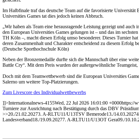
Im Halbfinale traf das deutsche Team auf die favorisierte Universit
Universities Games tat dies jedoch keinen Abbruch.
„Wir haben als Team eine herausragende Leistung gezeigt und auch in
den European Universities Games gelungen ist – und das im sechsten
TH Köln –, macht diesen Erfolg umso besonderer. Dieses Turnier ha
deren Zusammenhalt und Charakter entscheidend zu diesem Erfolg bei
(Deutsche Sporthochschule Köln)
Neben der Bronzemedaille durfte sich die Mannschaft über eine wei
Battle Cry“. Mit dem Preis wurden der außergewöhnliche Teamgeist,
Doch mit dem Teamwettbewerb sind die European Universities Games
Salerno um weitere Top-Platzierungen.
Zum Livescore des Individualwettbewerbs
]]>
International
news-4155
Wed, 22 Jul 2026 16:01:00 +0000
https://
Turniere zur Ausrichtung nach Bestätigung durch das DBV Präsidium 
>>20./21.02.20273. A-RLTU11/U13TSV Bemerode13./14.03.2027
Landesverband18./19.09.20277. A-RLTU11/U13OT Gera09./10.10.2