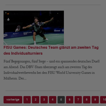
FISU Games: Deutsches Team glänzt am zweiten Tag
des Individualturniers
Fünf Begegnungen, fünf Siege – und ein spannendes deutsches Duell
am Abend: Das DBV-Team überzeugt auch am zweiten Tag des
Individualwettbewerbs bei den FISU World University Games in
Mülheim. Der…
vorherige
1
2
3
4
5
6
7
8
9
1