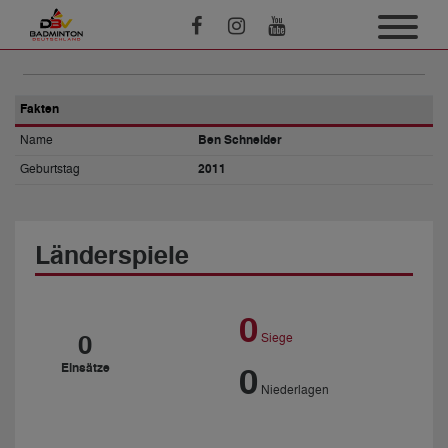
Fakten
Name
Ben Schneider
Geburtstag
2011
Länderspiele
0
0
Siege
Einsätze
0
Niederlagen