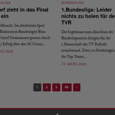
SLIGA
BUNDESLIGA
rf zieht in das Final
1.Bundesliga: Leider
 ein
nichts zu holen für d
TVR
ollbracht: Im allerletzten Spiel
Badminton-Bundesligist Blau-
Die Ergebnisse zum Abschluss der
ttorf Neumünster gestern durch
Bundesligasaison klingen für die
:3 Erfolg über den SC Union…
1.Mannschaft des TV Refrath
ernüchternd. Zwei 1:6-Niederlagen
RZ 2026
die Top Teams…
23. MÄRZ 2026
Next
1
2
3
95