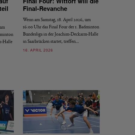
auf
Final Four: Wittorf will die
eil
Final-Revanche
Wenn am Samstag, 18. April 2026, um
16:00 Uhr das Final Four der 1. Badminton
 um
Bundesliga in der Joachim-Deckarm-Halle
adminton
in Saarbrücken startet, treffen…
m-Halle
16. APRIL 2026