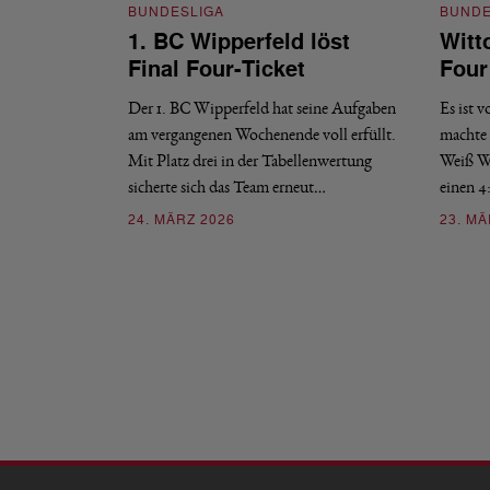
BUNDESLIGA
BUNDE
1. BC Wipperfeld löst
Witto
Final Four-Ticket
Four
Der 1. BC Wipperfeld hat seine Aufgaben
Es ist v
am vergangenen Wochenende voll erfüllt.
machte 
Mit Platz drei in der Tabellenwertung
Weiß Wi
sicherte sich das Team erneut…
einen 4
24. MÄRZ 2026
23. MÄ