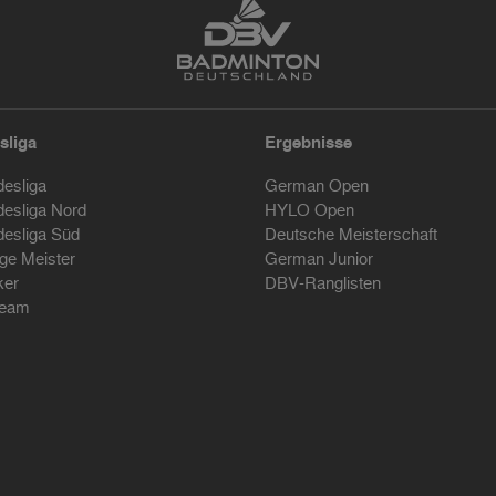
sliga
Ergebnisse
desliga
German Open
desliga Nord
HYLO Open
desliga Süd
Deutsche Meisterschaft
ige Meister
German Junior
ker
DBV-Ranglisten
ream