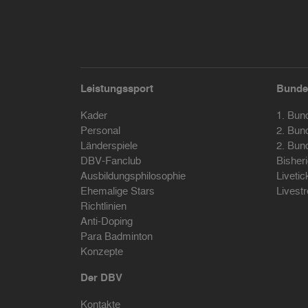
Leistungssport
Bunde
Kader
1. Bun
Personal
2. Bun
Länderspiele
2. Bun
DBV-Fanclub
Bisher
Ausbildungsphilosophie
Livetic
Ehemalige Stars
Livest
Richtlinien
Anti-Doping
Para Badminton
Konzepte
Der DBV
Kontakte