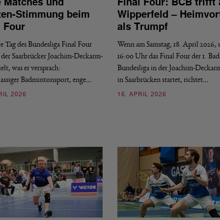
 Matches und
Final Four: BCB trifft 
zen-Stimmung beim
Wipperfeld – Heimvort
l Four
als Trumpf
te Tag des Bundesliga Final Four
Wenn am Samstag, 18. April 2026,
 der Saarbrücker Joachim-Deckarm-
16:00 Uhr das Final Four der 1. B
elt, was er versprach:
Bundesliga in der Joachim-Deckar
assiger Badmintonsport, enge…
in Saarbrücken startet, richtet…
RIL 2026
16. APRIL 2026