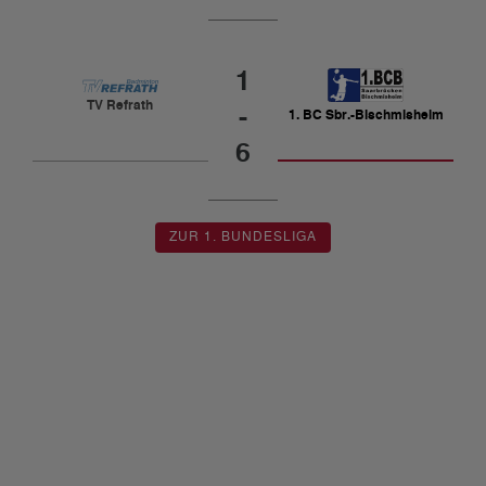
1
TV Refrath
-
1. BC Sbr.-Bischmisheim
6
ZUR 1. BUNDESLIGA