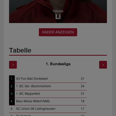
Yvonne
Li
KADER ANZEIGEN
Tabelle
1. Bundesliga
50
1.
SV Fun-Ball Dortelweil
37
1.
1. BC Wipperf
48
2.
1. BC Sbr.-Bischmisheim
34
2.
Spvgg Sterkr
38
3.
1. BC Wipperfeld
31
3.
Gladbecker F
30
4.
Blau-Weiss Wittorf-NMS
18
4.
1. BC Beuel
30
5.
SC Union 08 Lüdinghausen
17
5.
1. BC Reckli