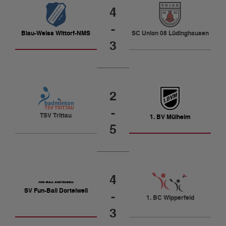
4
-
Blau-Weiss Wittorf-NMS
SC Union 08 Lüdinghausen
3
2
-
TSV Trittau
1. BV Mülheim
5
4
SV Fun-Ball Dortelweil
-
1. BC Wipperfeld
3