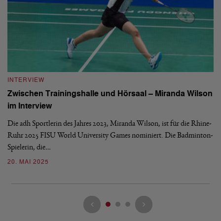
I
INTERVIEW
Y
"
Zwischen Trainingshalle und Hörsaal – Miranda Wilson
W
im Interview
Se
Li
Die adh Sportlerin des Jahres 2023, Miranda Wilson, ist für die Rhine-
ei
Ruhr 2025 FISU World University Games nominiert. Die Badminton-
Spielerin, die…
2
20. MAI 2025