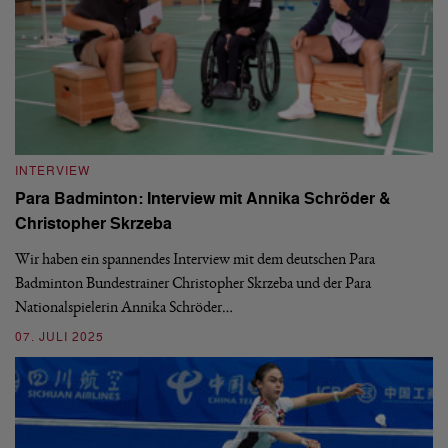
INTERVIEW
I
Para Badminton: Interview mit Annika Schröder &
I
Christopher Skrzeba
Ma
Tr
V,
Wir haben ein spannendes Interview mit dem deutschen Para
de
Badminton Bundestrainer Christopher Skrzeba und der Para
Nationalspielerin Annika Schröder…
14
07. JULI 2025