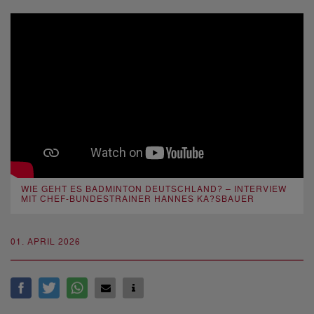
WIE GEHT ES BADMINTON DEUTSCHLAND? – INTERVIEW
MIT CHEF-BUNDESTRAINER HANNES KA?SBAUER
01. APRIL 2026