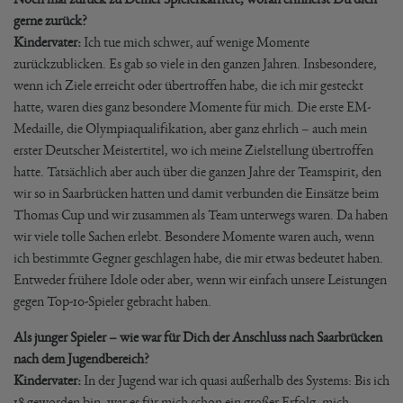
gerne zurück?
Kindervater:
Ich tue mich schwer, auf wenige Momente
zurückzublicken. Es gab so viele in den ganzen Jahren. Insbesondere,
wenn ich Ziele erreicht oder übertroffen habe, die ich mir gesteckt
hatte, waren dies ganz besondere Momente für mich. Die erste EM-
Medaille, die Olympiaqualifikation, aber ganz ehrlich – auch mein
erster Deutscher Meistertitel, wo ich meine Zielstellung übertroffen
hatte. Tatsächlich aber auch über die ganzen Jahre der Teamspirit, den
wir so in Saarbrücken hatten und damit verbunden die Einsätze beim
Thomas Cup und wir zusammen als Team unterwegs waren. Da haben
wir viele tolle Sachen erlebt. Besondere Momente waren auch, wenn
ich bestimmte Gegner geschlagen habe, die mir etwas bedeutet haben.
Entweder frühere Idole oder aber, wenn wir einfach unsere Leistungen
gegen Top-10-Spieler gebracht haben.
Als junger Spieler – wie war für Dich der Anschluss nach Saarbrücken
nach dem Jugendbereich?
Kindervater:
In der Jugend war ich quasi außerhalb des Systems: Bis ich
18 geworden bin, war es für mich schon ein großer Erfolg, mich