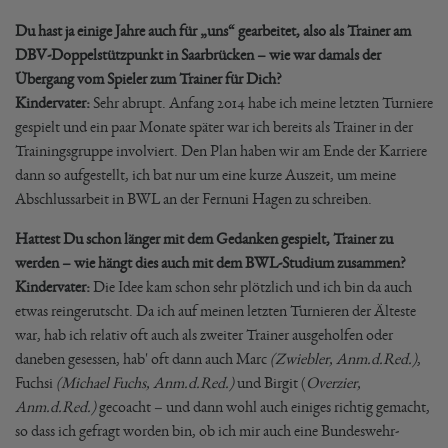
Du hast ja einige Jahre auch für „uns“ gearbeitet, also als Trainer am
DBV-Doppelstützpunkt in Saarbrücken – wie war damals der
Übergang vom Spieler zum Trainer für Dich?
Kindervater:
Sehr abrupt. Anfang 2014 habe ich meine letzten Turniere
gespielt und ein paar Monate später war ich bereits als Trainer in der
Trainingsgruppe involviert. Den Plan haben wir am Ende der Karriere
dann so aufgestellt, ich bat nur um eine kurze Auszeit, um meine
Abschlussarbeit in BWL an der Fernuni Hagen zu schreiben.
Hattest Du schon länger mit dem Gedanken gespielt, Trainer zu
werden – wie hängt dies auch mit dem BWL-Studium zusammen?
Kindervater:
Die Idee kam schon sehr plötzlich und ich bin da auch
etwas reingerutscht. Da ich auf meinen letzten Turnieren der Älteste
war, hab ich relativ oft auch als zweiter Trainer ausgeholfen oder
daneben gesessen, hab' oft dann auch Marc
(Zwiebler, Anm.d.Red.)
,
Fuchsi
(Michael Fuchs, Anm.d.Red.)
und Birgit (
Overzier,
Anm.d.Red.)
gecoacht – und dann wohl auch einiges richtig gemacht,
so dass ich gefragt worden bin, ob ich mir auch eine Bundeswehr-