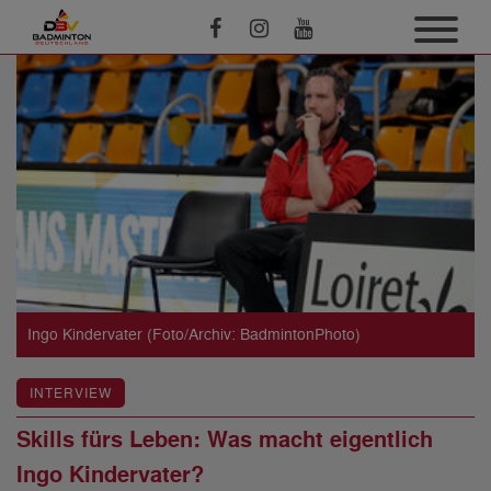
Ingo Kindervater (Foto/Archiv: BadmintonPhoto)
INTERVIEW
Skills fürs Leben: Was macht eigentlich
Ingo Kindervater?