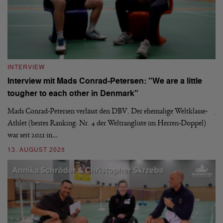
INTERVIEW
I
r
Interview mit Mads Conrad-Petersen: "We are a little
J
tougher to each other in Denmark"
W
Mads Conrad-Petersen verlässt den DBV. Der ehemalige Weltklasse-
Ja
m
Athlet (bestes Ranking: Nr. 4 der Weltrangliste im Herren-Doppel)
Be
war seit 2021 in…
Sa
13. AUGUST 2025
15