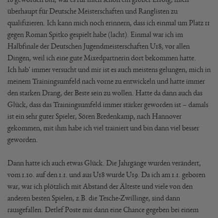
überhaupt für Deutsche Meisterschaften und Ranglisten zu
qualifizieren. Ich kann mich noch erinnern, dass ich einmal um Platz 11
gegen Roman Spitko gespielt habe (lacht). Einmal war ich im
Halbfinale der Deutschen Jugendmeisterschaften U18, vor allen
Dingen, weil ich eine gute Mixedpartnerin dort bekommen hatte.
Ich hab' immer versucht und mir ist es auch meistens gelungen, mich in
meinem Trainingsumfeld nach vorne zu entwickeln und hatte immer
den starken Drang, der Beste sein zu wollen. Hatte da dann auch das
Glück, dass das Trainingsumfeld immer stärker geworden ist – damals
ist ein sehr guter Spieler, Sören Bredenkamp, nach Hannover
gekommen, mit ihm habe ich viel trainiert und bin dann viel besser
geworden.
Dann hatte ich auch etwas Glück. Die Jahrgänge wurden verändert,
vom 1.10. auf den 1.1. und aus U18 wurde U19. Da ich am 1.1. geboren
war, war ich plötzlich mit Abstand der Älteste und viele von den
anderen besten Spielen, z.B. die Tesche-Zwillinge, sind dann
rausgefallen. Detlef Poste mir dann eine Chance gegeben bei einem