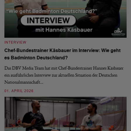
INTERVIEW
I
Chef-Bundestrainer Käsbauer im Interview: Wie geht
Z
es Badminton Deutschland?
im
e
Das DBV Media Team hat mit Chef-Bundestrainer Hannes Käsbauer
Di
e
ein ausführliches Interview zur aktuellen Situation der Deutschen
Ru
Nationalmannschaft…
Sp
01. APRIL 2026
20