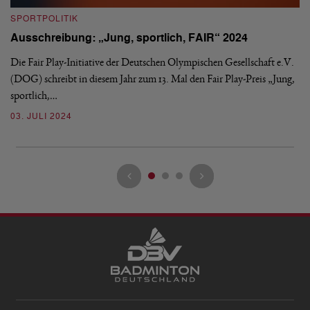
S
SPORTPOLITIK
N
Ausschreibung: „Jung, sportlich, FAIR“ 2024
and
Mi
We
Die Fair Play-Initiative der Deutschen Olympischen Gesellschaft e.V.
Sp
(DOG) schreibt in diesem Jahr zum 13. Mal den Fair Play-Preis „Jung,
sportlich,…
3
03. JULI 2024