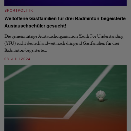
S
SPORTPOLITIK
„
Weltoffene Gastfamilien für drei Badminton-begeisterte
B
es
Austauschschüler gesucht!
„D
We
Die gemeinnützige Austauschorganisation Youth For Understanding
Bu
(YFU) sucht deutschlandweit noch dringend Gastfamilien für drei
Badminton-begeisterte…
2
08. JULI 2024