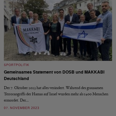
SPORTPOLITIK
S
Gemeinsames Statement von DOSB und MAKKABI
N
Deutschland
and
Mi
We
Der 7. Oktober 2023 hat alles verändert. Während des grausamen
Sp
Terrorangriffs der Hamas auf Israel wurden mehr als 1400 Menschen
ermordet. Der…
3
07. NOVEMBER 2023