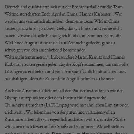
Deutschland qualifizierte sich mit der Bronzemedaille für die Team
Weltmeisterschaften Ende April in China. Hannes Käsbauer: „Wir
werden uns vermutlich abmelden, denn eine Team WM in China
kostet ganz schnell 50.000€, Geld, das wir hinten und vorne nicht
haben. Unsere aktuelle Planung reicht bis zum Sommer. Selbst die
WM Ende August ist finanziell zur Zeit nicht gedeckt, ganz zu
schweigen von den anschließend kommenden
Weltranglistenturnieren“. Insbesondere Martin Kranitz und Hannes
Käsbauer stecken gerade jeden Tag die Köpfe zusammen, um sinnvolle
Lösungen zu erarbeiten und vor allem sportfachlich mit smarten und
nachhaltigen Ideen die Zukunft in Angriff nehmen zu können.
Auch die Zusammenarbeit mit all den Partnerinstitutionen wie den
Olympiastützpunkten oder dem Institut für Angewandte
Trainingswissenschaft (IAT) Leipzig wird mit ähnlichen Limitationen
erschwert. „Wir leben hier von der guten und vertrauensvollen
Zusammenarbeit, die wir eigentlich ausbauen wollen, um die PS, die
wir haben noch besser auf die Straße zu bekommen. Aktuell sieht es
stark danach aus, dass wir PS verlieren.“, so Hannes Käsbauer, der seit