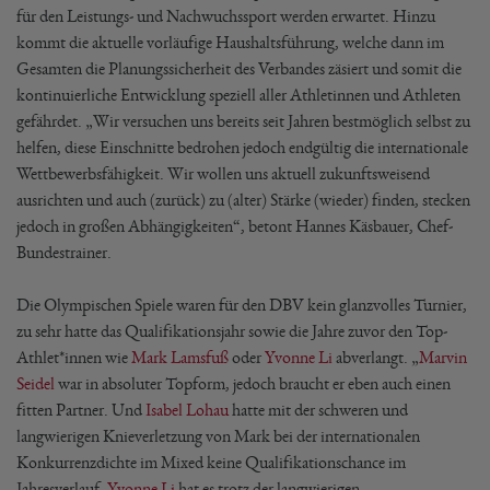
für den Leistungs- und Nachwuchssport werden erwartet. Hinzu
kommt die aktuelle vorläufige Haushaltsführung, welche dann im
Gesamten die Planungssicherheit des Verbandes zäsiert und somit die
kontinuierliche Entwicklung speziell aller Athletinnen und Athleten
gefährdet. „Wir versuchen uns bereits seit Jahren bestmöglich selbst zu
helfen, diese Einschnitte bedrohen jedoch endgültig die internationale
Wettbewerbsfähigkeit. Wir wollen uns aktuell zukunftsweisend
ausrichten und auch (zurück) zu (alter) Stärke (wieder) finden, stecken
jedoch in großen Abhängigkeiten“, betont Hannes Käsbauer, Chef-
Bundestrainer.
Die Olympischen Spiele waren für den DBV kein glanzvolles Turnier,
zu sehr hatte das Qualifikationsjahr sowie die Jahre zuvor den Top-
Athlet*innen wie
Mark Lamsfuß
oder
Yvonne Li
abverlangt. „
Marvin
Seidel
war in absoluter Topform, jedoch braucht er eben auch einen
fitten Partner. Und
Isabel Lohau
hatte mit der schweren und
langwierigen Knieverletzung von Mark bei der internationalen
Konkurrenzdichte im Mixed keine Qualifikationschance im
Jahresverlauf.
Yvonne Li
hat es trotz der langwierigen