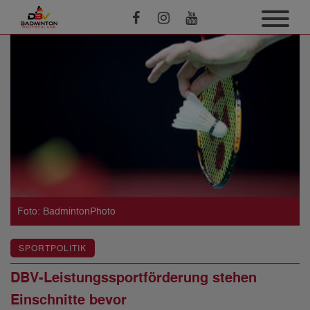
Foto: BadmintonPhoto
SPORTPOLITIK
DBV-Leistungssportförderung stehen
Einschnitte bevor