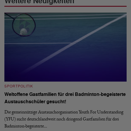
Weitere Neuigkeiten
SPORTPOLITIK
S
Weltoffene Gastfamilien für drei Badminton-begeisterte
E
Austauschschüler gesucht!
Im
De
Die gemeinnützige Austauschorganisation Youth For Understanding
La
(YFU) sucht deutschlandweit noch dringend Gastfamilien für drei
Badminton-begeisterte…
0