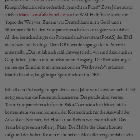
Knieproblematik sehr ordentlich gemacht in Paris!“ Zwei Jahre zuvor
stießen
Mark Lamsfuß
/
Isabel Lohau
ins WM-Halbfinale sowie die
Top10 der Welt vor. Zudem war Deutschland mit 2 Gold und 1
Silbermedaille bei den Europameisterschaften 2022 ganz vorn dabei.
All dies berücksichtigte das Potenzialanalysesystem (PotAS) des BMI
nicht bzw. nur bedingt. Dem DBV werde sogar gar kein Potenzial
unterstellt. „Das ist faktisch schlichtweg falsch, wir sind dazu auch in
Gesprächen, jedoch mit unbekanntem Ausgang. Die Reduzierung ist
ein riesiger Einschnitt im internationalen Wettbewerb“, erläutert
Martin Kranitz, langjähriger Sportdirektor im DBV.
Mit all den Preissteigerungen der letzten Jahre wird sowieso mehr Geld
nötig sein, um die Reisen zu finanzieren. Die gerade absolvierten
Team-Europameisterschaften in Baku/Aserbaidschan hätten nicht
kostenintensiver sein können, der Kostendruck für die Auswahl der
Anzahl der Betreuer, bei Hotels und Reisen war enorm hoch. Das
Team belegte einen tollen 3. Platz. Die Hälfte des Teams konnte
aufgrund der hohen Kosten nicht bei der Medaillenvergabe dabei sein.