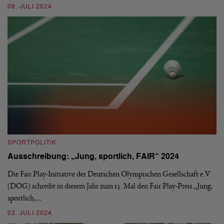
08. JULI 2024
S
SPORTPOLITIK
„
Ausschreibung: „Jung, sportlich, FAIR“ 2024
B
es
Die Fair Play-Initiative der Deutschen Olympischen Gesellschaft e.V.
„D
(DOG) schreibt in diesem Jahr zum 13. Mal den Fair Play-Preis „Jung,
We
sportlich,…
Bu
03. JULI 2024
2