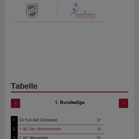
Tabelle
1. Bundesliga
50
1.
SV Fun-Ball Dortelweil
37
1.
1. BC Wipperf
48
2.
1. BC Sbr.-Bischmisheim
34
2.
Spvgg Sterkr
38
3.
1. BC Wipperfeld
31
3.
Gladbecker F