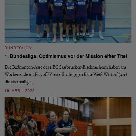
BUNDESLIGA
1. Bundesliga: Optimismus vor der Mission elfter Titel
Die Badminton-Asse des 1.BC Saarbrücken-Bischmisheim haben am
B
Wochenende im Playoff-Viertelfinale gegen Blau-Weiß Wittorf (4:1)
r
1
die abermalige…
F
19. APRIL 2023
Ge
di
ab
3