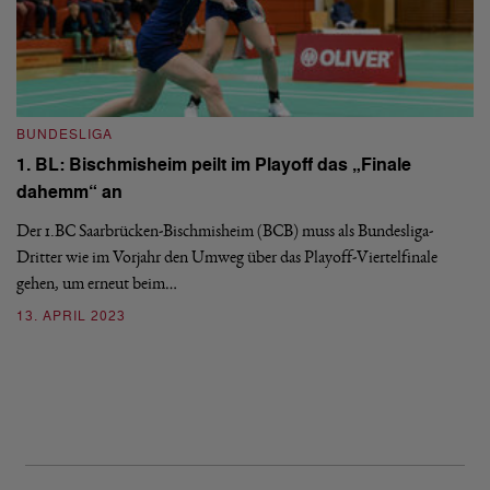
BUNDESLIGA
1. BL: Bischmisheim peilt im Playoff das „Finale
dahemm“ an
Der 1.BC Saarbrücken-Bischmisheim (BCB) muss als Bundesliga-
B
Dritter wie im Vorjahr den Umweg über das Playoff-Viertelfinale
1
gehen, um erneut beim…
a
13. APRIL 2023
Vi
Ha
mi
2