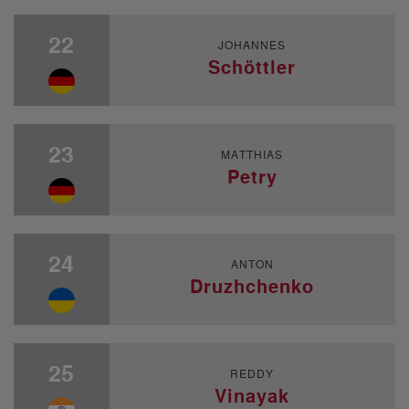
22
JOHANNES
Schöttler
23
MATTHIAS
Petry
24
ANTON
Druzhchenko
25
REDDY
Vinayak