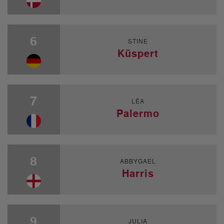
6
STINE
Küspert
7
LÉA
Palermo
8
ABBYGAEL
Harris
9
JULIA