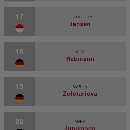
17
CISITA JOITY
Jansen
18
ALISA
Rebmann
19
MARIJA
Zolotariova
20
ANNA
Jungmann