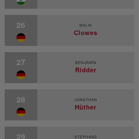
26
MALIK
Clowes
27
BENJAMIN
Ridder
28
JONATHAN
Hüther
29
STÉPHANE