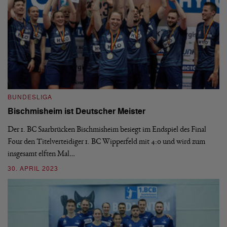
BUNDESLIGA
B
än
Bischmisheim ist Deutscher Meister
1
H
Der 1. BC Saarbrücken Bischmisheim besiegt im Endspiel des Final
Four den Titelverteidiger 1. BC Wipperfeld mit 4:0 und wird zum
Di
insgesamt elften Mal…
l
le
6:
30. APRIL 2023
03