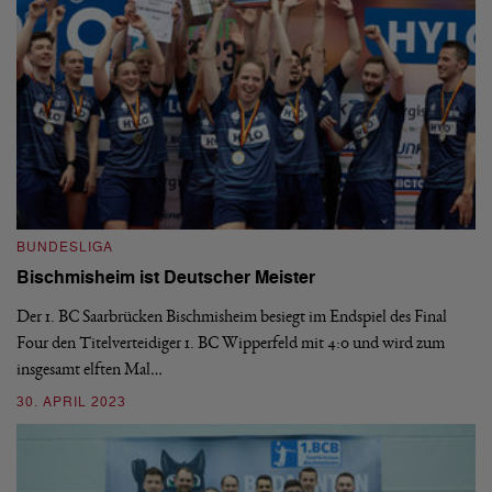
BUNDESLIGA
B
Bischmisheim ist Deutscher Meister
1
H
Der 1. BC Saarbrücken Bischmisheim besiegt im Endspiel des Final
Four den Titelverteidiger 1. BC Wipperfeld mit 4:0 und wird zum
en
Di
insgesamt elften Mal…
le
6:
30. APRIL 2023
03