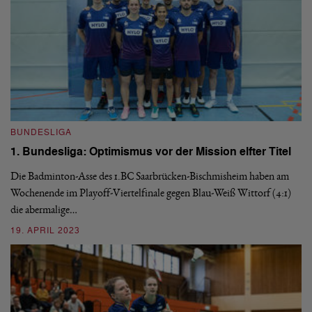
BUNDESLIGA
1. Bundesliga: Optimismus vor der Mission elfter Titel
Die Badminton-Asse des 1.BC Saarbrücken-Bischmisheim haben am
B
Wochenende im Playoff-Viertelfinale gegen Blau-Weiß Wittorf (4:1)
1
die abermalige…
F
19. APRIL 2023
Ge
di
ab
3