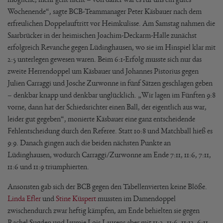
Wochenende“, sagte BCB-Teammanager Peter Käsbauer nach dem
erfreulichen Doppelauftritt vor Heimkulisse. Am Samstag nahmen die
Saarbrücker in der heimischen Joachim-Deckarm-Halle zunächst
erfolgreich Revanche gegen Lüdinghausen, wo sie im Hinspiel klar mit
2:5 unterlegen gewesen waren. Beim 6:1-Erfolg musste sich nur das
zweite Herrendoppel um Käsbauer und Johannes Pistorius gegen
Julien Carraggi und Josche Zurwonne in fünf Sätzen geschlagen geben
– denkbar knapp und denkbar unglücklich. „Wir lagen im Fünften 9:8
vorne, dann hat der Schiedsrichter einen Ball, der eigentlich aus war,
leider gut gegeben“, monierte Käsbauer eine ganz entscheidende
Fehlentscheidung durch den Referee. Statt 10:8 und Matchball hieß es
9:9. Danach gingen auch die beiden nächsten Punkte an
Lüdinghausen, wodurch Carraggi/Zurwonne am Ende 7:11, 11:6, 7:11,
11:6 und 11:9 triumphierten.
Ansonsten gab sich der BCB gegen den Tabellenvierten keine Blöße.
Linda Efler
und
Stine Küspert
mussten im Damendoppel
zwischendurch zwar heftig kämpfen, am Ende behielten sie gegen
Rachel Sugden und Jaymie Lois Laurens aber mit 11:2, 11:6, 11:13, 6:11