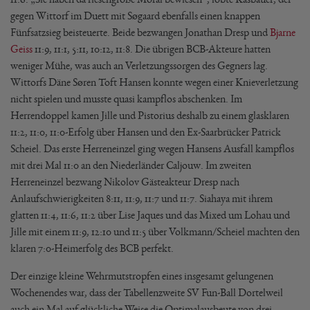
gegen Wittorf im Duett mit Søgaard ebenfalls einen knappen
Fünfsatzsieg beisteuerte. Beide bezwangen Jonathan Dresp und
Bjarne
Geiss
11:9, 11:1, 5:11, 10:12, 11:8. Die übrigen BCB-Akteure hatten
weniger Mühe, was auch an Verletzungssorgen des Gegners lag.
Wittorfs Däne Søren Toft Hansen konnte wegen einer Knieverletzung
nicht spielen und musste quasi kampflos abschenken. Im
Herrendoppel kamen Jille und Pistorius deshalb zu einem glasklaren
11:2, 11:0, 11:0-Erfolg über Hansen und den Ex-Saarbrücker Patrick
Scheiel. Das erste Herreneinzel ging wegen Hansens Ausfall kampflos
mit drei Mal 11:0 an den Niederländer Caljouw. Im zweiten
Herreneinzel bezwang Nikolov Gästeakteur Dresp nach
Anlaufschwierigkeiten 8:11, 11:9, 11:7 und 11:7. Siahaya mit ihrem
glatten 11:4, 11:6, 11:2 über Lise Jaques und das Mixed um Lohau und
Jille mit einem 11:9, 12:10 und 11:5 über Volkmann/Scheiel machten den
klaren 7:0-Heimerfolg des BCB perfekt.
Der einzige kleine Wehrmutstropfen eines insgesamt gelungenen
Wochenendes war, dass der Tabellenzweite SV Fun-Ball Dortelweil
auch ein Mal auf glückliche Weise die Optimalausbeute von drei