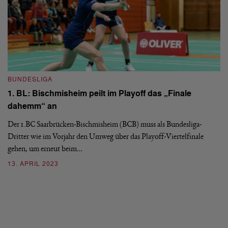
BUNDESLIGA
1. BL: Bischmisheim peilt im Playoff das „Finale
dahemm“ an
Der 1.BC Saarbrücken-Bischmisheim (BCB) muss als Bundesliga-
B
Dritter wie im Vorjahr den Umweg über das Playoff-Viertelfinale
1
gehen, um erneut beim…
a
13. APRIL 2023
Vi
Ha
mi
2