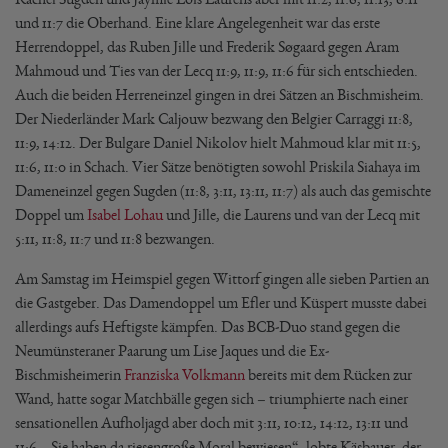
und 11:7 die Oberhand. Eine klare Angelegenheit war das erste
Herrendoppel, das Ruben Jille und Frederik Søgaard gegen Aram
Mahmoud und Ties van der Lecq 11:9, 11:9, 11:6 für sich entschieden.
Auch die beiden Herreneinzel gingen in drei Sätzen an Bischmisheim.
Der Niederländer Mark Caljouw bezwang den Belgier Carraggi 11:8,
11:9, 14:12. Der Bulgare Daniel Nikolov hielt Mahmoud klar mit 11:5,
11:6, 11:0 in Schach. Vier Sätze benötigten sowohl Priskila Siahaya im
Dameneinzel gegen Sugden (11:8, 3:11, 13:11, 11:7) als auch das gemischte
Doppel um
Isabel Lohau
und Jille, die Laurens und van der Lecq mit
5:11, 11:8, 11:7 und 11:8 bezwangen.
Am Samstag im Heimspiel gegen Wittorf gingen alle sieben Partien an
die Gastgeber. Das Damendoppel um Efler und Küspert musste dabei
allerdings aufs Heftigste kämpfen. Das BCB-Duo stand gegen die
Neumünsteraner Paarung um Lise Jaques und die Ex-
Bischmisheimerin
Franziska Volkmann
bereits mit dem Rücken zur
Wand, hatte sogar Matchbälle gegen sich – triumphierte nach einer
sensationellen Aufholjagd aber doch mit 3:11, 10:12, 14:12, 13:11 und
11:6. „Sie haben da riesengroße Moral bewiesen“, lobte Käsbauer, der