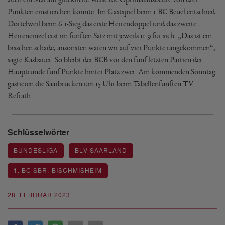
Punkten einstreichen konnte. Im Gastspiel beim 1.BC Beuel entschied
Dortelweil beim 6:1-Sieg das erste Herrendoppel und das zweite
Herreneinzel erst im fünften Satz mit jeweils 11:9 für sich. „Das ist ein
bisschen schade, ansonsten wären wir auf vier Punkte rangekommen“,
sagte Käsbauer. So bleibt der BCB vor den fünf letzten Partien der
Hauptrunde fünf Punkte hinter Platz zwei. Am kommenden Sonntag
gastieren die Saarbrücken um 15 Uhr beim Tabellenfünften TV
Refrath.
Schlüsselwörter
BUNDESLIGA
BLV SAARLAND
1. BC SBR.-BISCHMISHEIM
28. FEBRUAR 2023