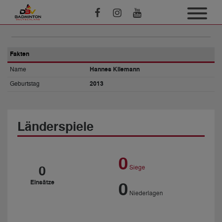
Fakten
Name
Hannes Kliemann
Geburtstag
2013
Länderspiele
0
0
Siege
Einsätze
0
Niederlagen