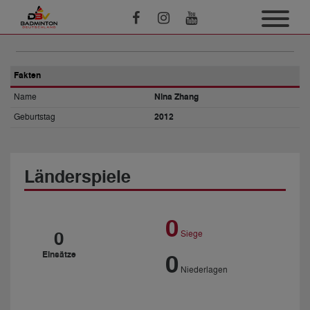
Fakten
Name
Nina Zhang
Geburtstag
2012
Länderspiele
0
0
Siege
Einsätze
0
Niederlagen