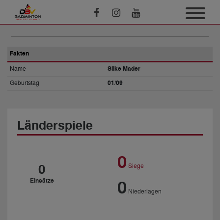
Fakten
Name
Silke Mader
Geburtstag
01/09
Länderspiele
0
0
Siege
Einsätze
0
Niederlagen