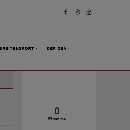
BREITENSPORT
DER DBV
Länderspiele
0
Einsätze