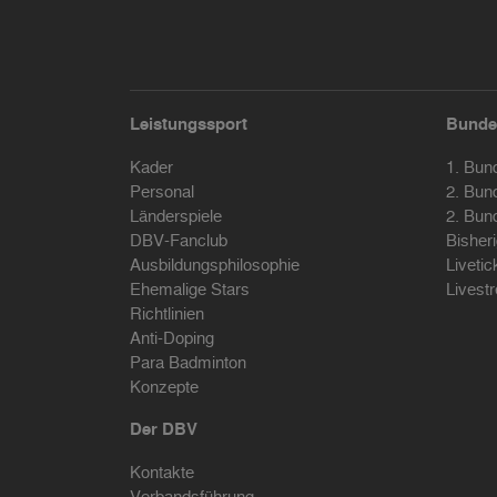
Leistungssport
Bunde
Kader
1. Bun
Personal
2. Bun
Länderspiele
2. Bun
DBV-Fanclub
Bisher
Ausbildungsphilosophie
Livetic
Ehemalige Stars
Livest
Richtlinien
Anti-Doping
Para Badminton
Konzepte
Der DBV
Kontakte