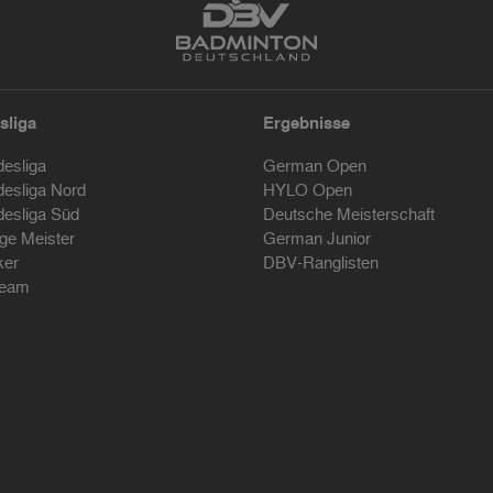
sliga
Ergebnisse
desliga
German Open
desliga Nord
HYLO Open
desliga Süd
Deutsche Meisterschaft
ige Meister
German Junior
ker
DBV-Ranglisten
ream