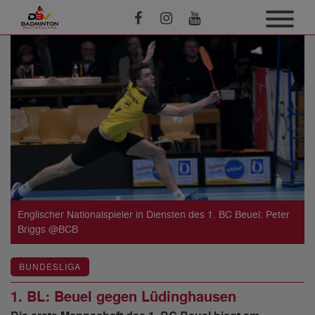
Englischer Nationalspieler in Diensten des 1. BC Beuel: Peter
Briggs @BCB
BUNDESLIGA
1. BL: Beuel gegen Lüdinghausen