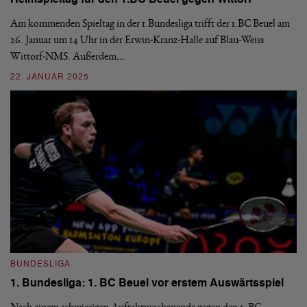
Am kommenden Spieltag in der 1.Bundesliga trifft der 1.BC Beuel am
De
26. Januar um 14 Uhr in der Erwin-Kranz-Halle auf Blau-Weiss
Do
Wittorf-NMS. Außerdem…
Po
22. JANUAR 2025
2
BUNDESLIGA
B
1. Bundesliga: 1. BC Beuel vor erstem Auswärtsspiel
1
e
Nach einem schwierigen Auftaktwochenende gegen den 1. BC