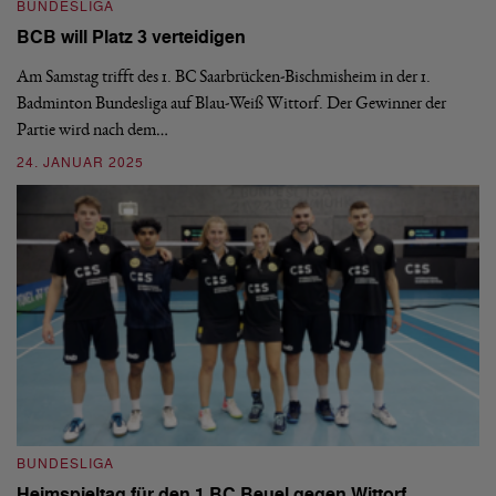
BUNDESLIGA
B
BCB will Platz 3 verteidigen
B
Am Samstag trifft des 1. BC Saarbrücken-Bischmisheim in der 1.
De
Badminton Bundesliga auf Blau-Weiß Wittorf. Der Gewinner der
Do
Partie wird nach dem…
20
24. JANUAR 2025
02
BUNDESLIGA
B
Heimspieltag für den 1.BC Beuel gegen Wittorf
1