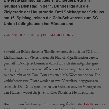
Die erste Mannschaft des 1. BC Beuel biegt am
heutigen Dienstag in der 1. Bundesliga auf die
Zielgerade der Hauptrunde. Drei Spieltage vor Schluss,
am 16. Spieltag, reisen die Gelb-Schwarzen zum SC
Union Lüdinghausen ins Münsterland.
VON ANDREAS KRUSE | PRESSEMELDUNG
Sowohl der BC als aktueller Tabellenzweiter, als auch der SC Union
Lüdinghausen als Vierter haben die Play-off-Qualifikation bereits
geschafft. Doch jetzt kommt es darauf an, sich eine möglichst gute
Ausgangsposition zu verschaffen. Zur Erinnerung: Die ersten beiden
ziehen direkt in das Final Four am ersten Mai-Wochenende ein. Die
verbliebenen zwei Plätze werden in zwei Viertelfinalbegegnungen
ermittelt. Der Dritte spielt gegen den Sechsten und der Vierte gegen
den Fünften, wobei der jeweils höher Platzierte Heimrecht hat.
Bischmisheim führt mit 35 Punkten unangefochten die
Tabelle
an. Der