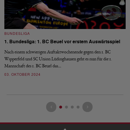
BUNDESLIGA
B
1. Bundesliga: 1. BC Beuel vor erstem Auswärtsspiel
1
e
Nach einem schwierigen Auftaktwochenende gegen den 1. BC
Wipperfeld und SC Union Lüdinghausen geht es nun für die 1.
Am
Mannschaft des 1. BC Beuel das…
Be
no
03. OKTOBER 2024
0