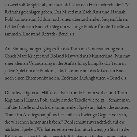
an zwei solide Spiele ab, mussten sich aber den Herreneinzeln des TV
Refraths geschlagen geben. Das Mixed mit Zach Russ und Hannah
Pohl konnte zum Schluss noch einen überraschenden Sieg einfahren.
Leider fehlte am Ende ein Sieg um wichtige Punkte für die Tabelle zu
sammeln. Endstand Refrath - Beuel 5:2
Am Sonntag morgen ging es für das Team mit Unterstützung von
Coach Marc Krieger und Roland Maywald ins Münsterland. Nur mit
einer kleinen Veränderung in der Aufstellung, kämpfte das Team in
jedem Spiel um die Punkte. Jedoch konnte nur das Mixed am Ende
noch einen Ehrenpunkt holen. Endstand Lüdinghausen – Beuel 6:1.
Die schwierige erste Hälfte der Rückrunde ist nun vorbei und Team-
Kapitänin Hannah Pohl analysiert die Tabelle wie folgt. „Schaut man
auf die Tabelle und sich die kommenden Spiele an, haben die anderen
Teams im Abstiegskampf noch ziemlich schwierige Gegner vor sich,
die wir schon hinter uns haben.“ Pohl schaut zuversichtlich auf die
nächsten Spiele: „Wir hatten einen verdammt schwierigen Start in der
Rückrunde, aber ich bin zuversichtlich, dass wir in den kommenden