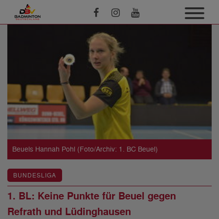
Beuels Hannah Pohl (Foto/Archiv: 1. BC Beuel)
BUNDESLIGA
1. BL: Keine Punkte für Beuel gegen
Refrath und Lüdinghausen