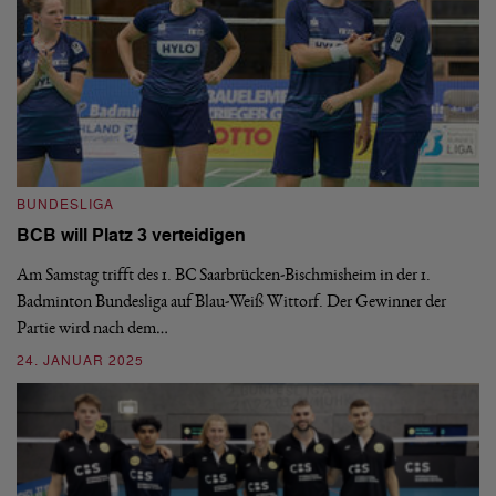
BUNDESLIGA
B
BCB will Platz 3 verteidigen
B
Am Samstag trifft des 1. BC Saarbrücken-Bischmisheim in der 1.
De
Badminton Bundesliga auf Blau-Weiß Wittorf. Der Gewinner der
Do
Partie wird nach dem…
20
24. JANUAR 2025
02