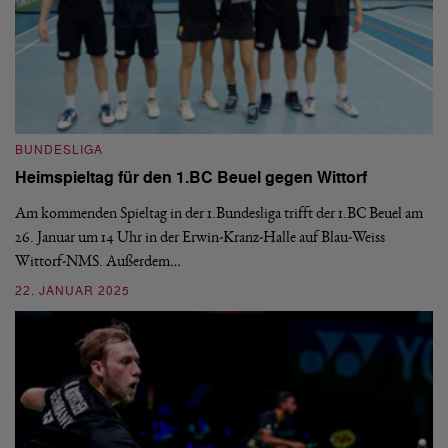
BUNDESLIGA
B
Heimspieltag für den 1.BC Beuel gegen Wittorf
1
Am kommenden Spieltag in der 1.Bundesliga trifft der 1.BC Beuel am
De
26. Januar um 14 Uhr in der Erwin-Kranz-Halle auf Blau-Weiss
Do
Wittorf-NMS. Außerdem…
Po
22. JANUAR 2025
2