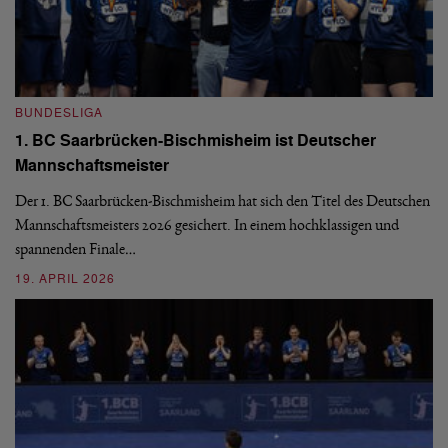
BUNDESLIGA
B
1. BC Saarbrücken-Bischmisheim ist Deutscher
Fi
Mannschaftsmeister
aus
We
d
Ba
Der 1. BC Saarbrücken-Bischmisheim hat sich den Titel des Deutschen
st
Mannschaftsmeisters 2026 gesichert. In einem hochklassigen und
spannenden Finale…
16
19. APRIL 2026