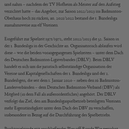
und nahm – nachdem der TV Hofheim als Meister auf den Aufstieg
verzichtet hatte – das Angebot, zur Saison 2022/2023 ins Badminton-
Oberhaus hoch zu rücken, an. 2021/2022 bestand die 1. Bundesliga
ausnahmsweise aus elf Vereinen.
Eingeführt zur Spielzeit 1971/1972, steht 2022/2023 die 52. Saison in
der 1. Bundesliga in der Geschichte an. Organisatorisch ablaufen wird
diese – wie die beiden vorangegangenen Spielzeiten – unter dem Dach
des Deutschen Badminton-Ligaverbandes (DBLV). Beim DBLV
handelt es sich um die juristisch selbstständige Organisation der
Vereine und Kapitalgesellschaften der 1. Bundesliga und der 2.
Bundesligen, die seit dem 1. Januar 2020 – neben den 16 Badminton-
Landesverbänden – dem Deutschen Badminton-Verband (DBV) als
Mitglied (in dem Fall als außerordentliches) angehört. Der DBLV
verfolgt das Ziel, den am Bundesligaspielbetrieb beteiligten Vereinen
mehr Eigenständigkeit unter dem Dach des DBV zu verschaffen,
insbesondere in Bezug auf die Durchführung des Spielbetriebs.
Punktspielrunde mit anschließender Play-off-Runde Wie gewohnt