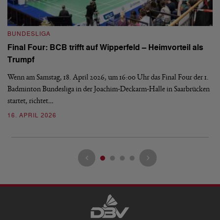
B
BUNDESLIGA
Wi
Final Four: BCB trifft auf Wipperfeld – Heimvorteil als
Es
Trumpf
Bl
de
Wenn am Samstag, 18. April 2026, um 16:00 Uhr das Final Four der 1.
Badminton Bundesliga in der Joachim-Deckarm-Halle in Saarbrücken
2
startet, richtet…
16. APRIL 2026