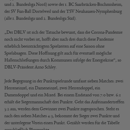
und 2. Bundesliga Nord) sowie der 1. BC Saarbrücken-Bischmisheim,
der SV Fun-Ball Dortelweil und der TSV Neuhausen-Nymphenburg
(alle 1. Bundesliga und 2. Bundesliga Süd).
„Der DBLV ist sich der Tatsache bewusst, dass die Corona-Pandemie
noch nicht vorbei ist, hofft aber nach drei durch diese Pandemie
erheblich beeinträchtigten Spielzeiten auf eine Saison ohne
Spielabsagen. Diese Hoffnung gilt auch für eventuell mögliche
Hallenschließungen durch Kommunen infolge der Energiekrise“, so
DBLV-Präsident Arno Schley.
Jede Begegnung in der Punktspielrunde umfasst sieben Matches: zwei
Herreneinzel, ein Dameneinzel, zwei Herrendoppel, ein
Damendoppel und ein Mixed. Bei einem Endstand von 7:0 bzw. 6:1
erhält die Siegermannschaft drei Punkte. Geht das Aufeinandertreffen
5:2 aus, werden dem Gewinner zwei Punkte zugesprochen. Steht es
nach den sieben Matches 4:3, bekommt der Sieger zwei Punkte und
der unterlegene Verein einen Punkt. Gezählt werden für die Tabelle
ausschließlich Pluspunkte.