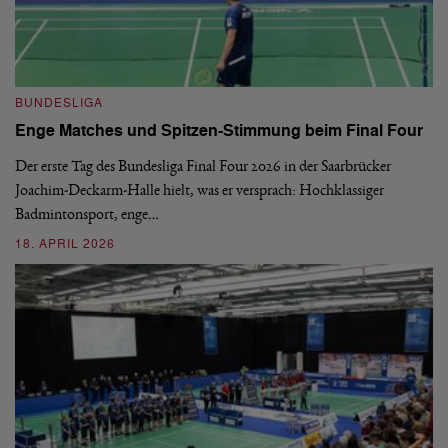
B
BUNDESLIGA
1.
Enge Matches und Spitzen-Stimmung beim Final Four
De
Wo
Der erste Tag des Bundesliga Final Four 2026 in der Saarbrücker
si
Joachim-Deckarm-Halle hielt, was er versprach: Hochklassiger
Badmintonsport, enge…
2
18. APRIL 2026