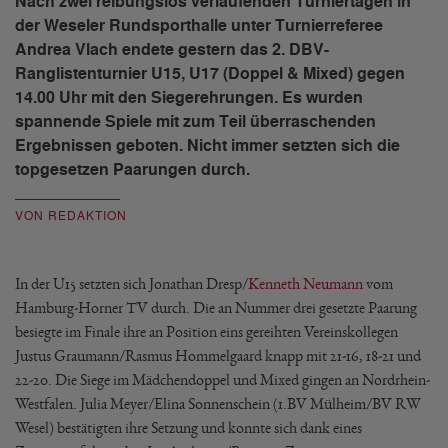
Nach zwei reibungslos verlaufenden Turniertagen in
der Weseler Rundsporthalle unter Turnierreferee
Andrea Vlach endete gestern das 2. DBV-
Ranglistenturnier U15, U17 (Doppel & Mixed) gegen
14.00 Uhr mit den Siegerehrungen. Es wurden
spannende Spiele mit zum Teil überraschenden
Ergebnissen geboten. Nicht immer setzten sich die
topgesetzen Paarungen durch.
VON REDAKTION
In der U15 setzten sich Jonathan Dresp/
Kenneth Neumann
vom
Hamburg-Horner TV durch. Die an Nummer drei gesetzte Paarung
besiegte im Finale ihre an Position eins gereihten Vereinskollegen
Justus Graumann/Rasmus Hommelgaard knapp mit 21-16, 18-21 und
22-20. Die Siege im Mädchendoppel und Mixed gingen an Nordrhein-
Westfalen. Julia Meyer/Elina Sonnenschein (1.BV Mülheim/BV RW
Wesel) bestätigten ihre Setzung und konnte sich dank eines