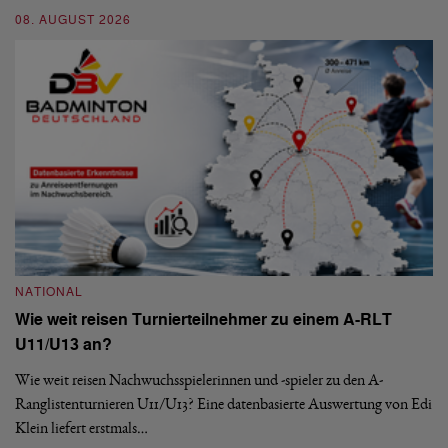
En
08. AUGUST 2026
be
09
NATIONAL
Wie weit reisen Turnierteilnehmer zu einem A-RLT
N
U11/U13 an?
S
Wie weit reisen Nachwuchsspielerinnen und -spieler zu den A-
Ranglistenturnieren U11/U13? Eine datenbasierte Auswertung von Edi
De
Klein liefert erstmals…
nä