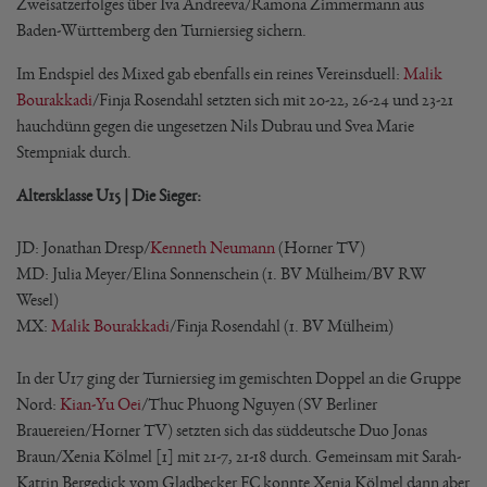
Zweisatzerfolges über Iva Andreeva/Ramona Zimmermann aus
Baden-Württemberg den Turniersieg sichern.
Im Endspiel des Mixed gab ebenfalls ein reines Vereinsduell:
Malik
Bourakkadi
/Finja Rosendahl setzten sich mit 20-22, 26-24 und 23-21
hauchdünn gegen die ungesetzen Nils Dubrau und Svea Marie
Stempniak durch.
Altersklasse U15 | Die Sieger:
JD: Jonathan Dresp/
Kenneth Neumann
(Horner TV)
MD: Julia Meyer/Elina Sonnenschein (1. BV Mülheim/BV RW
Wesel)
MX:
Malik Bourakkadi
/Finja Rosendahl (1. BV Mülheim)
In der U17 ging der Turniersieg im gemischten Doppel an die Gruppe
Nord:
Kian-Yu Oei
/Thuc Phuong Nguyen (SV Berliner
Brauereien/Horner TV) setzten sich das süddeutsche Duo Jonas
Braun/Xenia Kölmel [1] mit 21-7, 21-18 durch. Gemeinsam mit Sarah-
Katrin Bergedick vom Gladbecker FC konnte Xenia Kölmel dann aber