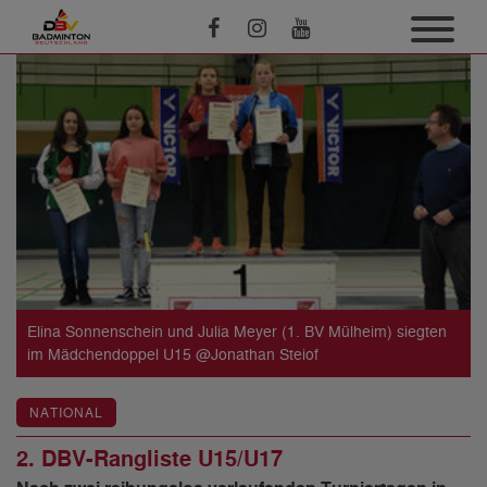
Elina Sonnenschein und Julia Meyer (1. BV Mülheim) siegten
im Mädchendoppel U15 @Jonathan Steiof
NATIONAL
2. DBV-Rangliste U15/U17