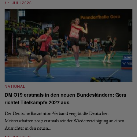
ei
17. JULI 2026
09
NATIONAL
N
DM O19 erstmals in den neuen Bundesländern: Gera
E
richtet Titelkämpfe 2027 aus
Mi
Der Deutsche Badminton-Verband vergibt die Deutschen
Mo
Meisterschaften 2027 erstmals seit der Wiedervereinigung an einen
de
Ausrichter in den neuen…