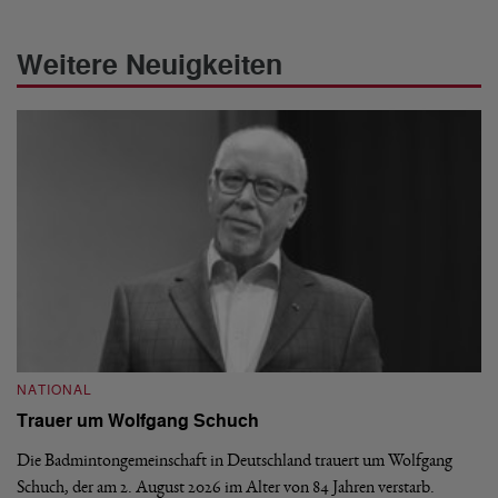
Weitere Neuigkeiten
NATIONAL
N
Trauer um Wolfgang Schuch
D
b
Die Badmintongemeinschaft in Deutschland trauert um Wolfgang
Schuch, der am 2. August 2026 im Alter von 84 Jahren verstarb.
De