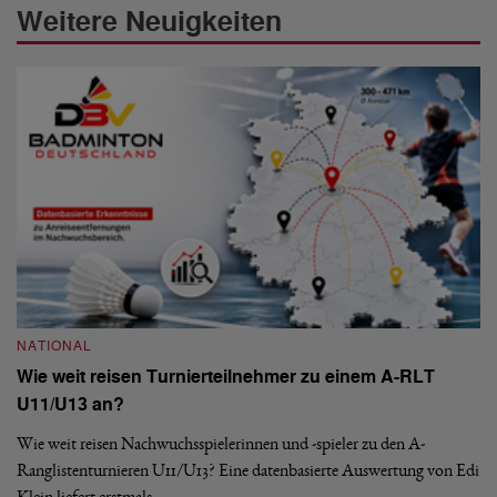
Weitere Neuigkeiten
NATIONAL
N
Wie weit reisen Turnierteilnehmer zu einem A-RLT
S
U11/U13 an?
De
nä
Wie weit reisen Nachwuchsspielerinnen und -spieler zu den A-
ei
-
Ranglistenturnieren U11/U13? Eine datenbasierte Auswertung von Edi
Klein liefert erstmals…