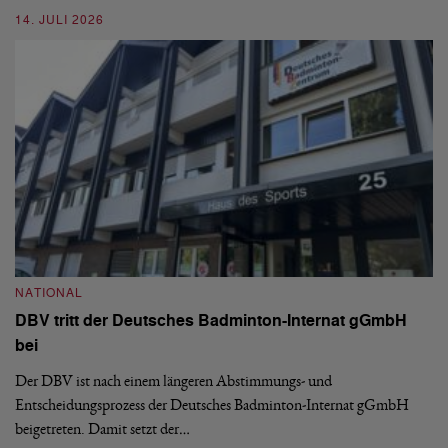
14. JULI 2026
N
S
NATIONAL
H
DBV tritt der Deutsches Badminton-Internat gGmbH
De
bei
Ze
Bu
Der DBV ist nach einem längeren Abstimmungs- und
Entscheidungsprozess der Deutsches Badminton-Internat gGmbH
07
beigetreten. Damit setzt der…