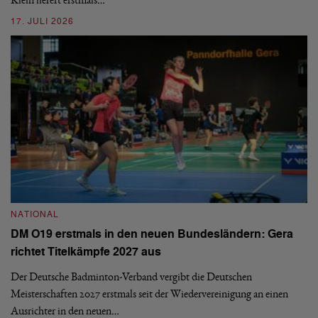
09
17. JULI 2026
N
NATIONAL
E
DM O19 erstmals in den neuen Bundesländern: Gera
Mi
richtet Titelkämpfe 2027 aus
Mo
de
Der Deutsche Badminton-Verband vergibt die Deutschen
Meisterschaften 2027 erstmals seit der Wiedervereinigung an einen
08
Ausrichter in den neuen…