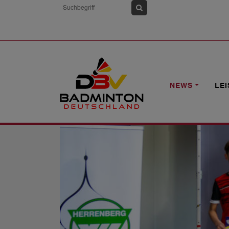
HOME
NEWS
3. DBV-A-RLT U11/U1
NEWS
LE