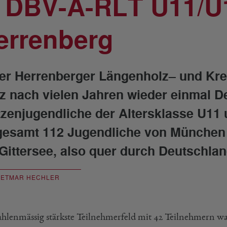
. DBV-A-RLT U11/U
errenberg
der Herrenberger Längenholz– und Kre
z nach vielen Jahren wieder einmal D
tzenjugendliche der Altersklasse U11 
gesamt 112 Jugendliche von München 
 Gittersee, also quer durch Deutschla
IETMAR HECHLER
ahlenmässig stärkste Teilnehmerfeld mit 42 Teilnehmern wa