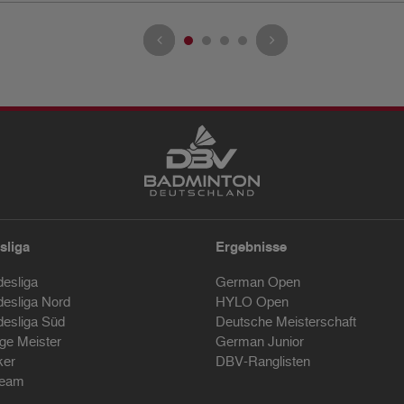
sliga
Ergebnisse
desliga
German Open
desliga Nord
HYLO Open
desliga Süd
Deutsche Meisterschaft
ige Meister
German Junior
ker
DBV-Ranglisten
ream