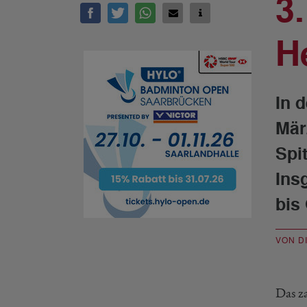
3
H
In 
Mär
Spi
Ins
bis
VON D
Das z