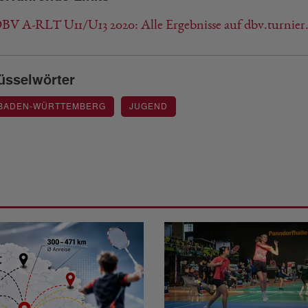
DBV A-RLT U11/U13 2020: Alle Ergebnisse auf dbv.turnier
üsselwörter
 BADEN-WÜRTTEMBERG
JUGEND