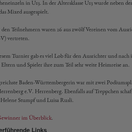
eneinzeln in U13. In der Altersklasse U13 wurde neben de
das Mixed ausgespielt.
 den Teilnehmern waren 26 aus zwölf Vereinen vom Ausr
) vertreten.
iesem Turnier gab es viel Lob für den Ausrichter und nach
 Eltern und Spieler ihre zum Teil sehr weite Heimreise an.
greichste Baden-Württembergerin war mit zwei Podiumsplä
errenberg e.V. Herrenberg. Ebenfalls auf Treppchen schaff
 Helene Stumpf und Luisa Rusli.
ewinner im Überblick
.
erführende Links