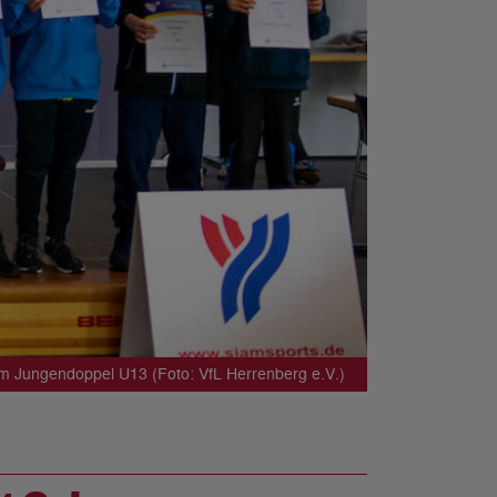
 im Jungendoppel U13 (Foto: VfL Herrenberg e.V.)