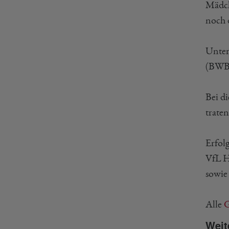
Mädch
noch 
Unter
(BWBV
Bei d
traten
Erfol
VfL H
sowie
Alle
G
Weit