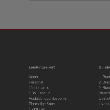
Leistungssport
Bunde
Kader
1. Bun
Personal
2. Bun
Länderspiele
2. Bun
DBV-Fanclub
Bisher
Ausbildungsphilosophie
Livetic
Ehemalige Stars
Livest
Richtlinien