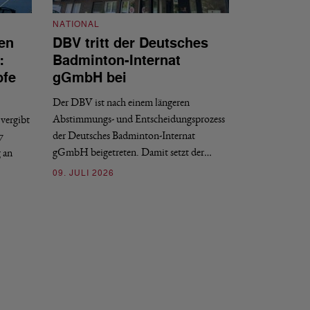
NATIONAL
en
DBV tritt der Deutsches
NATIONAL
:
Badminton-Internat
Stellenauss
pfe
gGmbH bei
Sportdirekt
Der DBV ist nach einem längeren
Der Deutsche Badm
Abstimmungs- und Entscheidungsprozess
vergibt
nächstmöglichen Ze
der Deutsches Badminton-Internat
7
beziehungsweise e
gGmbH beigetreten. Damit setzt der…
g an
09. JULI 2026
09. JULI 2026