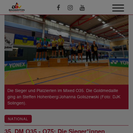
Die Sieger und Platzierten im Mixed O35. Die Goldmedaille
ging an Steffen Hohenberg/Johanna Goliszewski (Foto: DJK
Solingen).
NATIONAL
35. DM O35 - O75: Die Sieger*innen