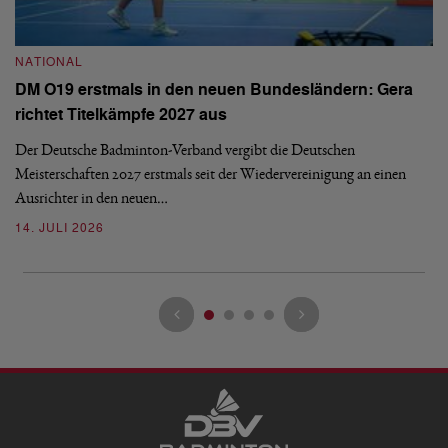
NATIONAL
N
DM O19 erstmals in den neuen Bundesländern: Gera
E
richtet Titelkämpfe 2027 aus
Mi
Der Deutsche Badminton-Verband vergibt die Deutschen
Mo
Meisterschaften 2027 erstmals seit der Wiedervereinigung an einen
de
Ausrichter in den neuen…
08
14. JULI 2026