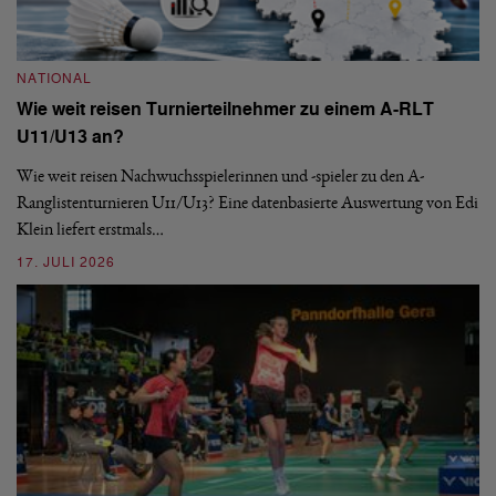
NATIONAL
Wie weit reisen Turnierteilnehmer zu einem A-RLT
N
U11/U13 an?
S
Wie weit reisen Nachwuchsspielerinnen und -spieler zu den A-
Ranglistenturnieren U11/U13? Eine datenbasierte Auswertung von Edi
De
Klein liefert erstmals…
nä
ei
17. JULI 2026
09