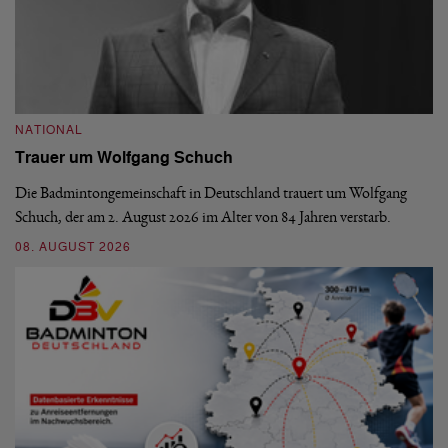
NATIONAL
N
Trauer um Wolfgang Schuch
D
b
Die Badmintongemeinschaft in Deutschland trauert um Wolfgang
Schuch, der am 2. August 2026 im Alter von 84 Jahren verstarb.
De
En
08. AUGUST 2026
be
09