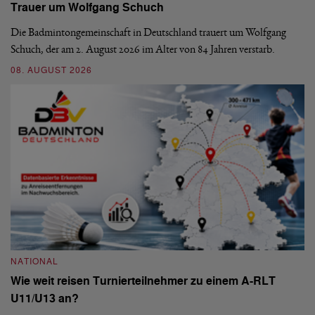
Trauer um Wolfgang Schuch
D
b
Die Badmintongemeinschaft in Deutschland trauert um Wolfgang
Schuch, der am 2. August 2026 im Alter von 84 Jahren verstarb.
De
En
08. AUGUST 2026
be
09
NATIONAL
Wie weit reisen Turnierteilnehmer zu einem A-RLT
N
U11/U13 an?