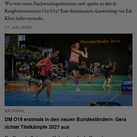
S
Wie weit reisen Nachwuchsspielerinnen und -spieler zu den A-
Ranglistenturnieren U11/U13? Eine datenbasierte Auswertung von Edi
De
Klein liefert erstmals…
nä
ei
17. JULI 2026
09
NATIONAL
N
DM O19 erstmals in den neuen Bundesländern: Gera
E
richtet Titelkämpfe 2027 aus