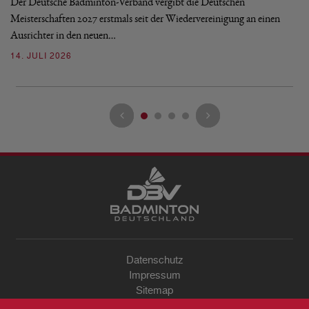
Mi
Der Deutsche Badminton-Verband vergibt die Deutschen
Mo
Meisterschaften 2027 erstmals seit der Wiedervereinigung an einen
de
Ausrichter in den neuen…
08
14. JULI 2026
Datenschutz
Impressum
Sitemap
Kontakt