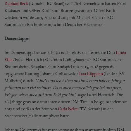
Raphael Beck
(damals 1. BC Beuel) den Titel. Gemeinsam hatten Peter
Käsbauer und Oliver Roth 2010 Bronze gewonnen. Oliver Roth
wiederum wurde 2011, 2012 und 2013 mit Michael Fuchs (1. BC
Saarbrücken-Bischmisheim) schon Deutscher Vizemeister.
Damendoppel
Im Damendoppel setzte sich das noch relativ neu formierte Duo
Linda
Efler
/Isabel Herttrich (SC Union Lüdinghausen/1. BC Saarbrücken-
Bischmisheim; Setzplatz 2) im Endspiel mit 21:15, 21:18 gegen die
topgesetzte Paarung Johanna Goliszewski/
Lara Käpplein
(beide 1. BV
Mülheim) durch. "
Linda und ich haben uns im letzten halben Jahr gut
gefunden und viel trainiert. Da es auch menschlich gut bei uns passt,
kriegen wir es auch auf dem Feld gut hin",
sagte Isabel Herttrich. Die
26-Jährige gewann damit ihren dritten DM-Titel in Folge, nachdem sie
2017 und 2018 an der Seite von
Carla Nelte
(TV Refrath) in der
Seidensticker Halle triumphiert hatte.
Johanna Goliszewski hingegen verpasste ihren insgesamt fünften DM-