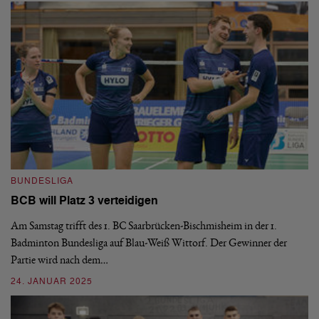
BUNDESLIGA
B
BCB will Platz 3 verteidigen
B
Am Samstag trifft des 1. BC Saarbrücken-Bischmisheim in der 1.
De
Badminton Bundesliga auf Blau-Weiß Wittorf. Der Gewinner der
Do
Partie wird nach dem…
20
24. JANUAR 2025
02