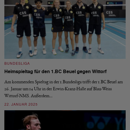
BUNDESLIGA
B
Heimspieltag für den 1.BC Beuel gegen Wittorf
1
Am kommenden Spieltag in der 1.Bundesliga trifft der 1.BC Beuel am
De
26. Januar um 14 Uhr in der Erwin-Kranz-Halle auf Blau-Weiss
Do
Wittorf-NMS. Außerdem…
Po
22. JANUAR 2025
2