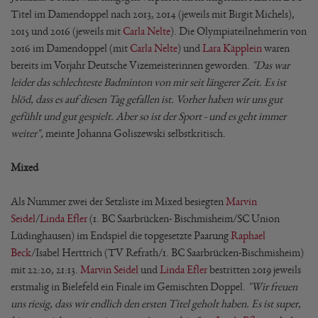
Titel im Damendoppel nach 2013, 2014 (jeweils mit Birgit Michels),
2015 und 2016 (jeweils mit
Carla Nelte
). Die Olympiateilnehmerin von
2016 im Damendoppel (mit
Carla Nelte
) und
Lara Käpplein
waren
bereits im Vorjahr Deutsche Vizemeisterinnen geworden.
"Das war
leider das schlechteste Badminton von mir seit längerer Zeit. Es ist
blöd, dass es auf diesen Tag gefallen ist. Vorher haben wir uns gut
gefühlt und gut gespielt. Aber so ist der Sport - und es geht immer
weiter",
meinte Johanna Goliszewski selbstkritisch.
Mixed
Als Nummer zwei der Setzliste im Mixed besiegten
Marvin
Seidel
/
Linda Efler
(1. BC Saarbrücken- Bischmisheim/SC Union
Lüdinghausen) im Endspiel die topgesetzte Paarung
Raphael
Beck
/Isabel Herttrich (TV Refrath/1. BC Saarbrücken-Bischmisheim)
mit 22:20, 21:13.
Marvin Seidel
und
Linda Efler
bestritten 2019 jeweils
erstmalig in Bielefeld ein Finale im Gemischten Doppel.
"Wir freuen
uns riesig, dass wir endlich den ersten Titel geholt haben. Es ist super,