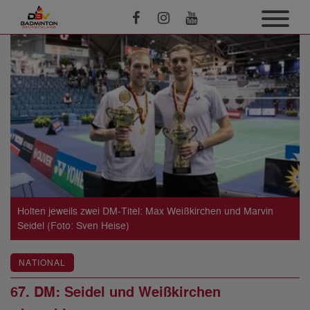
Holten jeweils zwei DM-Titel: Max Weißkirchen und Marvin
Seidel (Foto: Sven Heise)
NATIONAL
67. DM: Seidel und Weißkirchen