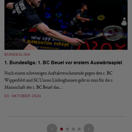
BUNDESLIGA
B
1. Bundesliga: 1. BC Beuel vor erstem Auswärtsspiel
1
e
Nach einem schwierigen Auftaktwochenende gegen den 1. BC
Wipperfeld und SC Union Lüdinghausen geht es nun für die 1.
Am
Mannschaft des 1. BC Beuel das…
Be
no
03. OKTOBER 2024
0