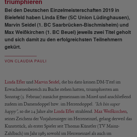
triumphieren
Bei den Deutschen Einzelmeisterschaften 2019 in
Bielefeld haben Linda Efler (SC Union Lüdinghausen),
Marvin Seidel (1. BC Saarbrücken-Bischmisheim) und
Max Weißkirchen (1. BC Beuel) jeweils zwei Titel geholt
und sich damit zu den erfolgreichsten Teilnehmern
gekürt.
VON CLAUDIA PAULI
Linda Efler
und
Marvin Seidel
, die bis dato keinen DM-Titel im
Erwachsenenbereich zu Buche stehen hatten, triumphierten am
Sonntag (3. Februar) zunächst gemeinsam im Mixed und anschließend
zudem im Damendoppel bzw. im Herrendoppel.
"Ich bin super
happy",
so die 24 Jahre alte
Linda Efler
strahlend.
Max Weißkirchen
,
seines Zeichens der Vorjahressieger im Herreneinzel, gelang derweil das
Kunststück, als erster Spieler seit Thomas Künstler (TV Mainz-
Zahlbach) im Jahr 1985 sowohl im Herreneinzel als auch im