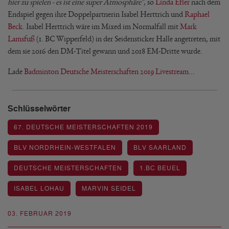
hier zu spielen - es ist eine super Atmosphäre",
so
Linda Efler
nach dem
Endspiel gegen ihre Doppelpartnerin Isabel Herttrich und
Raphael
Beck
. Isabel Herttrich wäre im Mixed im Normalfall mit
Mark
Lamsfuß
(1. BC Wipperfeld) in der Seidensticker Halle angetreten, mit
dem sie 2016 den DM-Titel gewann und 2018 EM-Dritte wurde.
Lade
Badminton Deutsche Meisterschaften 2019 Livestream
...
Schlüsselwörter
67. DEUTSCHE MEISTERSCHAFTEN 2019
BLV NORDRHEIN-WESTFALEN
BLV SAARLAND
DEUTSCHE MEISTERSCHAFTEN
1.BC BEUEL
ISABEL LOHAU
MARVIN SEIDEL
03. FEBRUAR 2019