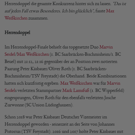
Herrendoppel die gesamte Konkurrenz hinter sich zu lassen.
"Das ist
auf jeden Fall etwas Besonderes. Ich bin glücklich",
fasste
Max
Weißkirchen
zusammen.
Herrendoppel
Im Herrendoppel-Finale behielt das topgesetzte Duo
Marvin
Seidel
/
Max Weißkirchen
(1. BC Saarbrücken-Bischmisheim/1. BC
Beuel) mit 21:12, 21:16 gegenüber der an Position zwei notierten
Paarung Peter Käsbauer/Oliver Roth (1. BC Saarbrücken-
Bischmisheim/TSV Freystadt) die Oberhand. Beide Kombinationen
hatten sich kurzfristig ergeben:
Max Weißkirchen
war für
Marvin
Seidel
s verletzten Stammpartner
Mark Lamsfuß
(1. BC Wipperfeld)
eingesprungen, Oliver Roth für den ebenfalls verletzten Josche
Zurwonne (SC Union Lüdinghausen).
Schon 2018 war Peter Käsbauer Deutscher Vizemeister im
Herrendoppel geworden - seinerzeit an der Seite von Johannes
Pistorius (TSV Freystadt). 2016 und 2017 holte Peter Käsbauer mit