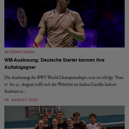
INTERNATIONAL
I
WM-Auslosung: Deutsche Starter kennen ihre
B
Auftaktgegner
U
d
Die Auslosung der BWF World Championships 2026 ist erfolgt. Vom
Hi
17. bis 23. August trifft sich die Weltelite im Indira Gandhi Indoor
de
Stadium in…
si
06. AUGUST 2026
30