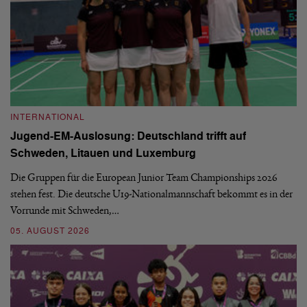
INTERNATIONAL
I
Jugend-EM-Auslosung: Deutschland trifft auf
B
Schweden, Litauen und Luxemburg
S
Die Gruppen für die European Junior Team Championships 2026
De
stehen fest. Die deutsche U19-Nationalmannschaft bekommt es in der
ve
Vorrunde mit Schweden,…
gr
05. AUGUST 2026
03