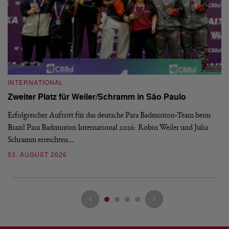
INTERNATIONAL
I
Zweiter Platz für Weiler/Schramm in São Paulo
D
Erfolgreicher Auftritt für das deutsche Para Badminton-Team beim
Di
Brazil Para Badminton International 2026: Robin Weiler und Julia
de
Schramm erreichten…
Gl
03. AUGUST 2026
28