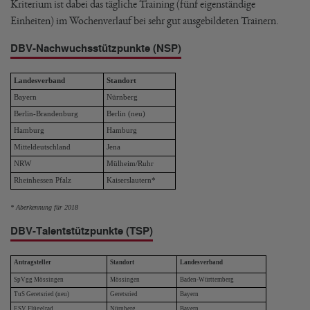
Kriterium ist dabei das tägliche Training (fünf eigenständige
Einheiten) im Wochenverlauf bei sehr gut ausgebildeten Trainern.
DBV-Nachwuchsstützpunkte (NSP)
Landesverband
Standort
Bayern
Nürnberg
Berlin-Brandenburg
Berlin (neu)
Hamburg
Hamburg
Mitteldeutschland
Jena
NRW
Mülheim/Ruhr
Rheinhessen Pfalz
Kaiserslautern*
* Aberkennung für 2018
DBV-Talentstützpunkte (TSP)
Antragsteller
Standort
Landesverband
SpVgg Mössingen
Mössingen
Baden-Württemberg
TuS Geretsried (neu)
Geretsried
Bayern
ESV Flügelrad
Nürnberg
Bayern