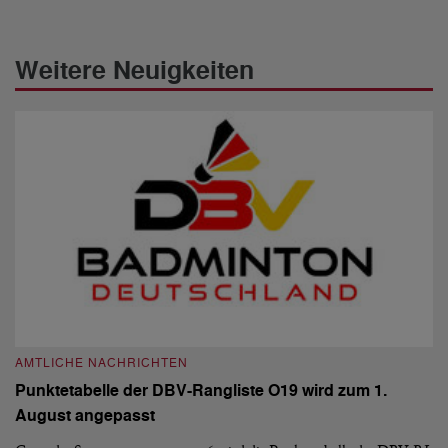
Weitere Neuigkeiten
AMTLICHE NACHRICHTEN
A
Punktetabelle der DBV-Rangliste O19 wird zum 1.
D
August angepasst
5
De