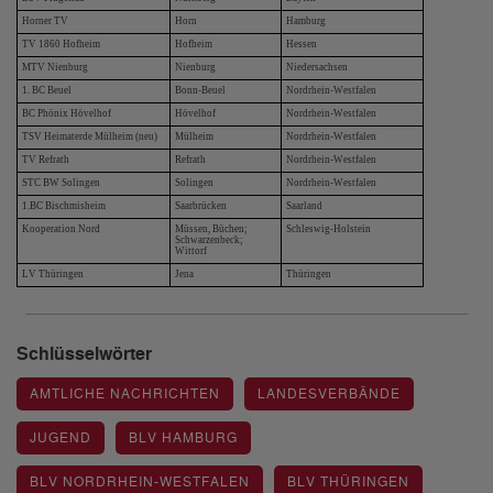
Horner TV
Horn
Hamburg
TV 1860 Hofheim
Hofheim
Hessen
MTV Nienburg
Nienburg
Niedersachsen
1. BC Beuel
Bonn-Beuel
Nordrhein-Westfalen
BC Phönix Hövelhof
Hövelhof
Nordrhein-Westfalen
TSV Heimaterde Mülheim (neu)
Mülheim
Nordrhein-Westfalen
TV Refrath
Refrath
Nordrhein-Westfalen
STC BW Solingen
Solingen
Nordrhein-Westfalen
1.BC Bischmisheim
Saarbrücken
Saarland
Kooperation Nord
Müssen, Büchen;
Schleswig-Holstein
Schwarzenbeck;
Wittorf
LV Thüringen
Jena
Thüringen
Schlüsselwörter
AMTLICHE NACHRICHTEN
LANDESVERBÄNDE
JUGEND
BLV HAMBURG
BLV NORDRHEIN-WESTFALEN
BLV THÜRINGEN