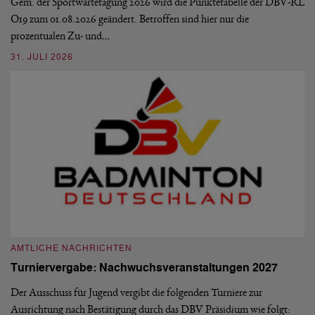
Ve
Gem. der Sportwartetagung 2026 wird die Punktetabelle der DBV-RL
O19 zum 01.08.2026 geändert. Betroffen sind hier nur die
10
prozentualen Zu- und…
31. JULI 2026
A
A
AMTLICHE NACHRICHTEN
M
Turniervergabe: Nachwuchsveranstaltungen 2027
Di
Der Ausschuss für Jugend vergibt die folgenden Turniere zur
Sü
Ausrichtung nach Bestätigung durch das DBV Präsidium wie folgt:
di