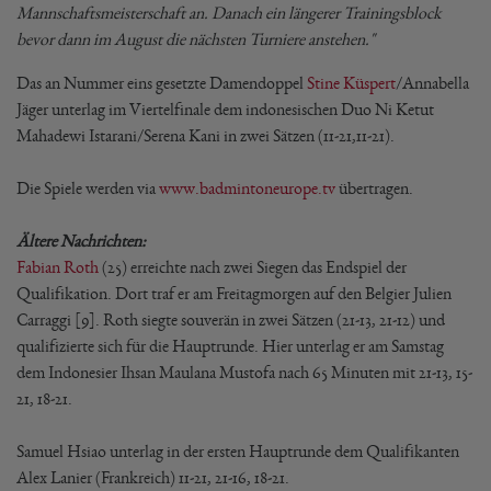
Mannschaftsmeisterschaft an. Danach ein längerer Trainingsblock
bevor dann im August die nächsten Turniere anstehen."
Das an Nummer eins gesetzte Damendoppel
Stine Küspert
/Annabella
Jäger unterlag im Viertelfinale dem indonesischen Duo Ni Ketut
Mahadewi Istarani/Serena Kani in zwei Sätzen (11-21,11-21).
Die Spiele werden via
www.badmintoneurope.tv
übertragen.
Ältere Nachrichten:
Fabian Roth
(25) erreichte nach zwei Siegen das Endspiel der
Qualifikation. Dort traf er am Freitagmorgen auf den Belgier Julien
Carraggi [9]. Roth siegte souverän in zwei Sätzen (21-13, 21-12) und
qualifizierte sich für die Hauptrunde. Hier unterlag er am Samstag
dem Indonesier Ihsan Maulana Mustofa nach 65 Minuten mit 21-13, 15-
21, 18-21.
Samuel Hsiao unterlag in der ersten Hauptrunde dem Qualifikanten
Alex Lanier (Frankreich) 11-21, 21-16, 18-21.