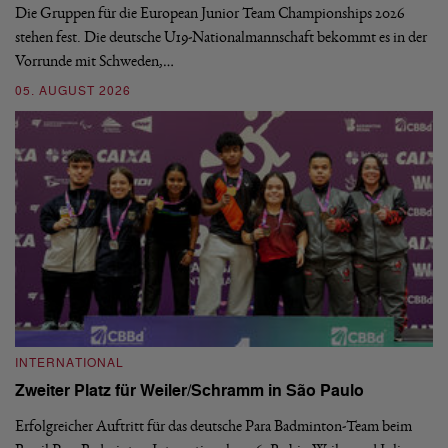
Die Gruppen für die European Junior Team Championships 2026
De
stehen fest. Die deutsche U19-Nationalmannschaft bekommt es in der
ve
Vorrunde mit Schweden,…
gr
05. AUGUST 2026
03
INTERNATIONAL
I
Zweiter Platz für Weiler/Schramm in São Paulo
D
Erfolgreicher Auftritt für das deutsche Para Badminton-Team beim
Di