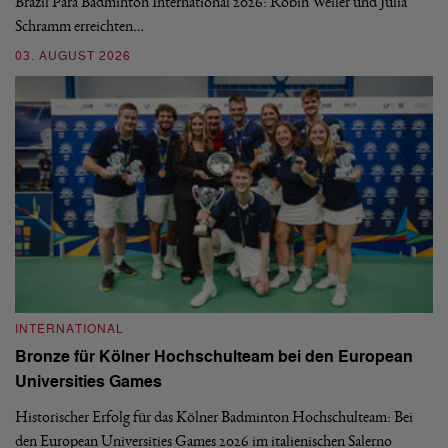
Brazil Para Badminton International 2026: Robin Weiler und Julia
de
Schramm erreichten…
Gl
03. AUGUST 2026
28
INTERNATIONAL
I
Bronze für Kölner Hochschulteam bei den European
N
Universities Games
i
Historischer Erfolg für das Kölner Badminton Hochschulteam: Bei
Me
den European Universities Games 2026 im italienischen Salerno
Tu