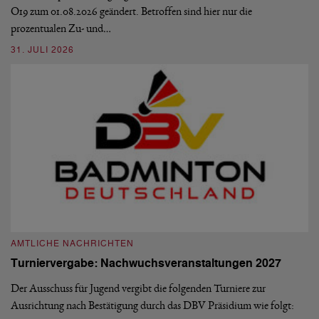
O19 zum 01.08.2026 geändert. Betroffen sind hier nur die
10
prozentualen Zu- und…
31. JULI 2026
A
A
AMTLICHE NACHRICHTEN
M
Turniervergabe: Nachwuchsveranstaltungen 2027
Di
Der Ausschuss für Jugend vergibt die folgenden Turniere zur
Sü
Ausrichtung nach Bestätigung durch das DBV Präsidium wie folgt:
di