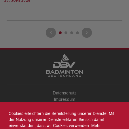
25. JUNI 2026
13
Datenschutz
Impressum
Sitemap
Kontakt
Cookies erleichtern die Bereitstellung unserer Dienste. Mit
Archiv
der Nutzung unserer Dienste erklären Sie sich damit
Suche
einverstanden, dass wir Cookies verwenden. Mehr