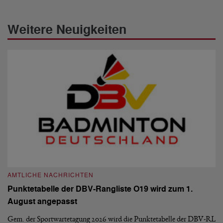
Weitere Neuigkeiten
AMTLICHE NACHRICHTEN
A
Punktetabelle der DBV-Rangliste O19 wird zum 1.
D
August angepasst
5
De
Ve
Gem. der Sportwartetagung 2026 wird die Punktetabelle der DBV-RL