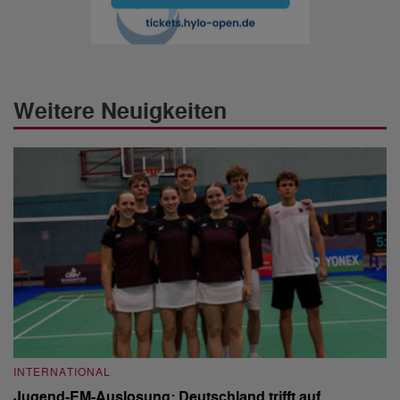
Weitere Neuigkeiten
INTERNATIONAL
I
Jugend-EM-Auslosung: Deutschland trifft auf
D