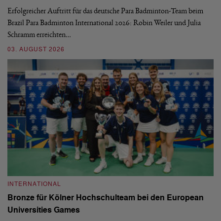
d
Erfolgreicher Auftritt für das deutsche Para Badminton-Team beim
Me
Brazil Para Badminton International 2026: Robin Weiler und Julia
Tu
Schramm erreichten…
ke
03. AUGUST 2026
23
INTERNATIONAL
I
Bronze für Kölner Hochschulteam bei den European
Z
Universities Games
S