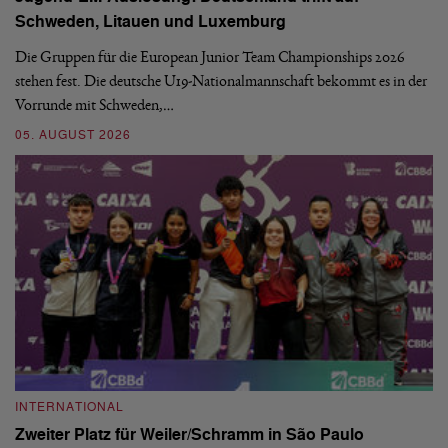
Schweden, Litauen und Luxemburg
Di
de
Die Gruppen für die European Junior Team Championships 2026
Gl
stehen fest. Die deutsche U19-Nationalmannschaft bekommt es in der
Vorrunde mit Schweden,…
28
05. AUGUST 2026
I
INTERNATIONAL
N
Zweiter Platz für Weiler/Schramm in São Paulo
i