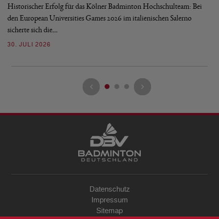
Historischer Erfolg für das Kölner Badminton Hochschulteam: Bei
Mi
den European Universities Games 2026 im italienischen Salerno
üb
sicherte sich die…
T
30. JULI 2026
21
Datenschutz
Impressum
Sitemap