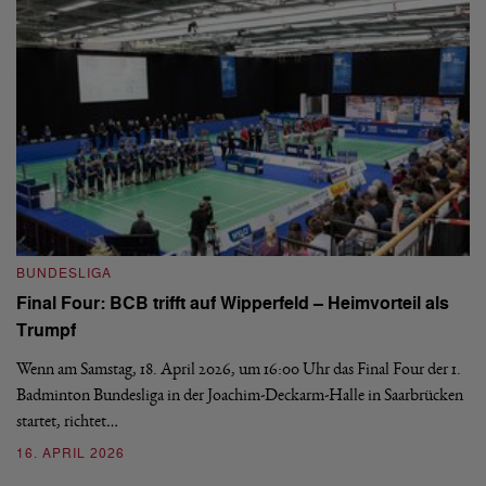
B
BUNDESLIGA
Wi
Final Four: BCB trifft auf Wipperfeld – Heimvorteil als
Es
Trumpf
Bl
de
Wenn am Samstag, 18. April 2026, um 16:00 Uhr das Final Four der 1.
Badminton Bundesliga in der Joachim-Deckarm-Halle in Saarbrücken
2
startet, richtet…
16. APRIL 2026