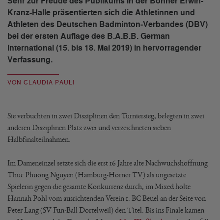
Sehr zur Freude des Publikums in der Bonner Erwin-
Kranz-Halle präsentierten sich die Athletinnen und
Athleten des Deutschen Badminton-Verbandes (DBV)
bei der ersten Auflage des B.A.B.B. German
International (15. bis 18. Mai 2019) in hervorragender
Verfassung.
VON CLAUDIA PAULI
Sie verbuchten in zwei Disziplinen den Turniersieg, belegten in zwei
anderen Disziplinen Platz zwei und verzeichneten sieben
Halbfinalteilnahmen.
Im Dameneinzel setzte sich die erst 16 Jahre alte Nachwuchshoffnung
Thuc Phuong Nguyen (Hamburg-Horner TV) als ungesetzte
Spielerin gegen die gesamte Konkurrenz durch, im Mixed holte
Hannah Pohl vom ausrichtenden Verein 1. BC Beuel an der Seite von
Peter Lang (SV Fun-Ball Dortelweil) den Titel. Bis ins Finale kamen