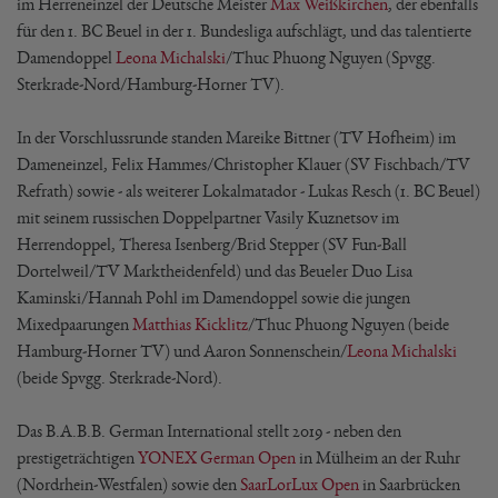
im Herreneinzel der Deutsche Meister
Max Weißkirchen
, der ebenfalls
für den 1. BC Beuel in der 1. Bundesliga aufschlägt, und das talentierte
Damendoppel
Leona Michalski
/Thuc Phuong Nguyen (Spvgg.
Sterkrade-Nord/Hamburg-Horner TV).
In der Vorschlussrunde standen Mareike Bittner (TV Hofheim) im
Dameneinzel, Felix Hammes/Christopher Klauer (SV Fischbach/TV
Refrath) sowie - als weiterer Lokalmatador - Lukas Resch (1. BC Beuel)
mit seinem russischen Doppelpartner Vasily Kuznetsov im
Herrendoppel, Theresa Isenberg/Brid Stepper (SV Fun-Ball
Dortelweil/TV Marktheidenfeld) und das Beueler Duo Lisa
Kaminski/Hannah Pohl im Damendoppel sowie die jungen
Mixedpaarungen
Matthias Kicklitz
/Thuc Phuong Nguyen (beide
Hamburg-Horner TV) und Aaron Sonnenschein/
Leona Michalski
(beide Spvgg. Sterkrade-Nord).
Das B.A.B.B. German International stellt 2019 - neben den
prestigeträchtigen
YONEX German Open
in Mülheim an der Ruhr
(Nordrhein-Westfalen) sowie den
SaarLorLux Open
in Saarbrücken