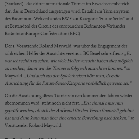
(Saarland) - das dritte internationale Turnier im Erwachsenenbereich
dar, das in Deutschland ausgetragen wird. Es zählt im Turniersystem
des Badminton-Weltverbandes BWF zur Kategorie "Future Series" und
ist Bestandteil des Circuit des europäischen Badminton-Verbandes
BadmintonEurope Confederation (BEC).
Der 1. Vorsitzende Roland Maywald, war über das Engagement der
zahlreichen Helfer des Ausrichtervereins 1. BC Beuel sehr erfreut:
„Es
war sehr schön zu sehen, wie viele Helfer versucht haben alles möglich
zu machen, damit wir das Turnier erfolgreich ausrichten können.“
so
Maywald.
„Und auch aus den Spielerkreisen hört man, dass die
Ausrichtung für die Future-Series-Kategorie vorbildlich gewesen sei.“
Ob die Ausrichtung dieses Turniers in den kommenden Jahren wieder
übernommen wird, steht noch nicht fest.
„Erst einmal muss nun
geprüft werden, ob sich der Aufwand für den Verein finanziell gelohnt
hat und dann kann man über eine erneute Bewerbung nachdenken,“
so
Vorsitzender Roland Maywald.