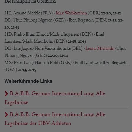
Die Finalspiele im Überblick:
HE: Arnaud Merkle (FRA) -
Max Weißkirchen
(GER)
22-20, 21-12
DE: Thuc Phuong Nguyen (GER) - Iben Bergstein (DEN)
13-21, 22-
20, 21-15
HD: Philip Illum Klindt/Mads Thogersen (DEN) - Emil
Lauritzen/Mads Muurholm (DEN)
21-18, 21-13
DD: Lise Jaques/Flore Vandenhoucke (BEL) -
Leona Michalski
/Thuc
Phuong Nguyen (GER)
22-20, 21-14
MX: Peter Lang/Hannah Pohl (GER) - Emil Lauritzen/Iben Bergstein
(DEN)
21-13, 21-15
Weiterführende Links
B.A.B.B. German International 2019: Alle
Ergebnisse
B.A.B.B. German International 2019: Alle
Ergebnisse der DBV-Athleten