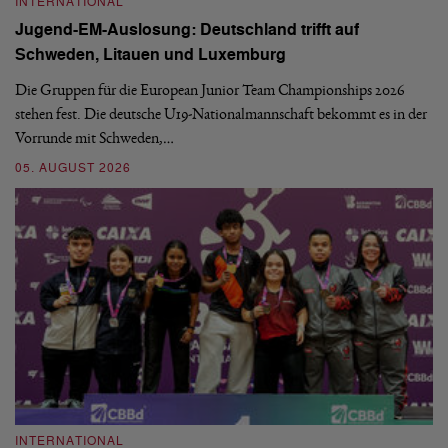
INTERNATIONAL
I
Jugend-EM-Auslosung: Deutschland trifft auf
B
Schweden, Litauen und Luxemburg
S
Die Gruppen für die European Junior Team Championships 2026
De
stehen fest. Die deutsche U19-Nationalmannschaft bekommt es in der
ve
Vorrunde mit Schweden,…
gr
05. AUGUST 2026
03
INTERNATIONAL
I