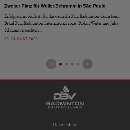
Zweiter Platz für Weiler/Schramm in São Paulo
D
Erfolgreicher Auftritt für das deutsche Para Badminton-Team beim
Di
Brazil Para Badminton International 2026: Robin Weiler und Julia
de
Schramm erreichten…
Gl
03. AUGUST 2026
28
Datenschutz