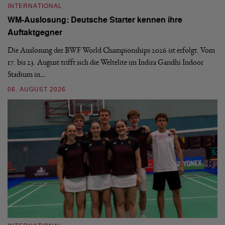
INTERNATIONAL
I
WM-Auslosung: Deutsche Starter kennen ihre
B
Auftaktgegner
U
d
Die Auslosung der BWF World Championships 2026 ist erfolgt. Vom
Hi
17. bis 23. August trifft sich die Weltelite im Indira Gandhi Indoor
de
Stadium in…
si
06. AUGUST 2026
30