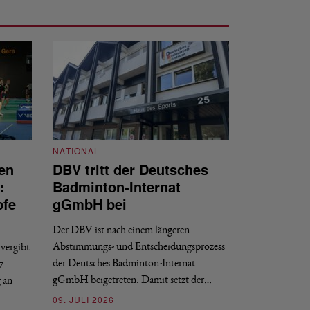
NATIONAL
en
DBV tritt der Deutsches
NATIONAL
:
Badminton-Internat
Stellenauss
pfe
gGmbH bei
Sportdirekt
Der DBV ist nach einem längeren
Der Deutsche Badm
Abstimmungs- und Entscheidungsprozess
vergibt
nächstmöglichen Ze
der Deutsches Badminton-Internat
7
beziehungsweise e
gGmbH beigetreten. Damit setzt der…
g an
09. JULI 2026
09. JULI 2026