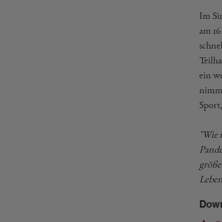
Im Si
am 16
schne
Teilh
ein we
nimmt
Sport
"Wie 
Pande
größe
Leben
Dow