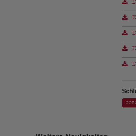
D
DB
D
DB
DB
Schl
COR