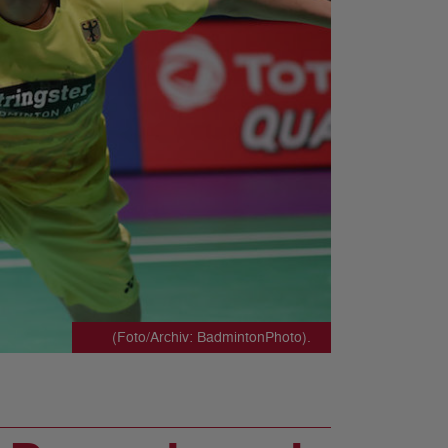
(Foto/Archiv: BadmintonPhoto).