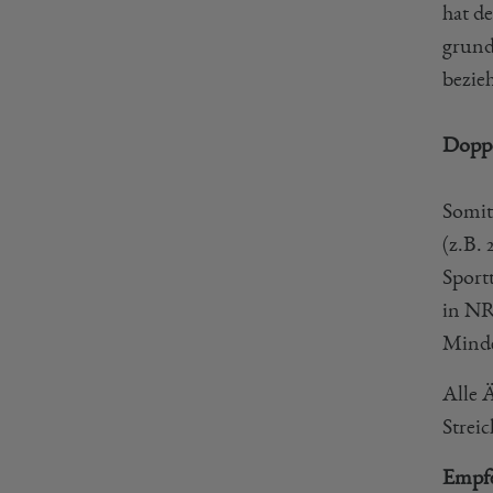
hat d
grund
bezie
Doppe
Somit
(z.B.
Sport
in NR
Minde
Alle 
Strei
Empfe