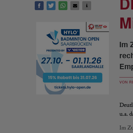
D
M
Im 
rec
Emp
VON R
Deutl
u.a. 
Im Zu