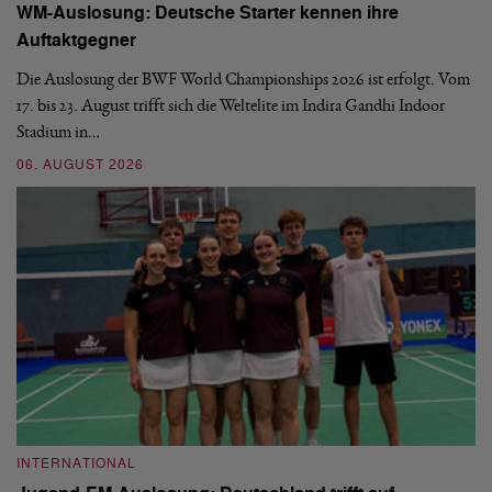
WM-Auslosung: Deutsche Starter kennen ihre
B
Auftaktgegner
U
d
Die Auslosung der BWF World Championships 2026 ist erfolgt. Vom
Hi
17. bis 23. August trifft sich die Weltelite im Indira Gandhi Indoor
de
Stadium in…
si
06. AUGUST 2026
30
INTERNATIONAL
I