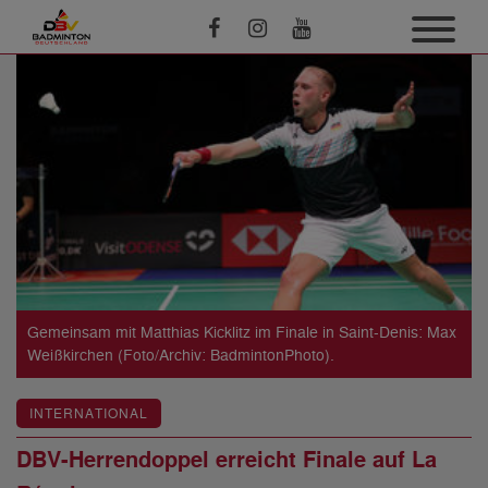
Gemeinsam mit Matthias Kicklitz im Finale in Saint-Denis: Max
Weißkirchen (Foto/Archiv: BadmintonPhoto).
INTERNATIONAL
DBV-Herrendoppel erreicht Finale auf La