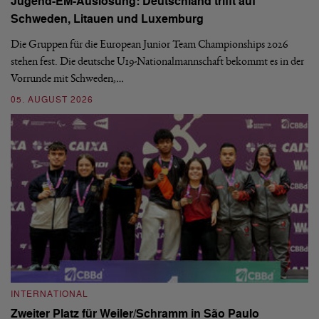
Jugend-EM-Auslosung: Deutschland trifft auf
B
Schweden, Litauen und Luxemburg
S
Die Gruppen für die European Junior Team Championships 2026
De
stehen fest. Die deutsche U19-Nationalmannschaft bekommt es in der
ve
Vorrunde mit Schweden,…
gr
05. AUGUST 2026
03
INTERNATIONAL
I
Zweiter Platz für Weiler/Schramm in São Paulo
D