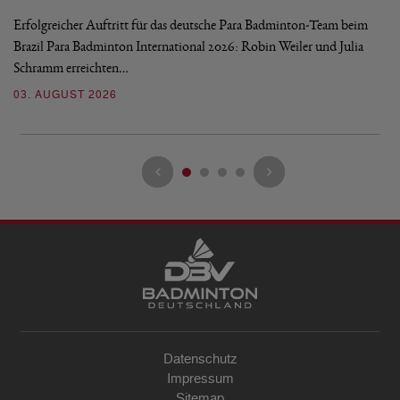
Erfolgreicher Auftritt für das deutsche Para Badminton-Team beim
Di
Brazil Para Badminton International 2026: Robin Weiler und Julia
de
Schramm erreichten…
Gl
03. AUGUST 2026
28
Datenschutz
Impressum
Sitemap