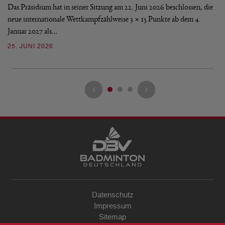
5
Das Präsidium hat in seiner Sitzung am 22. Juni 2026 beschlossen, die
De
neue internationale Wettkampfzählweise 3 × 15 Punkte ab dem 4.
zw
Januar 2027 als…
Be
25. JUNI 2026
0
Datenschutz
Impressum
Sitemap