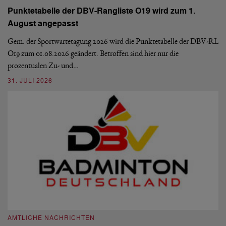
Punktetabelle der DBV-Rangliste O19 wird zum 1.
D
August angepasst
De
Ve
Gem. der Sportwartetagung 2026 wird die Punktetabelle der DBV-RL
O19 zum 01.08.2026 geändert. Betroffen sind hier nur die
10
prozentualen Zu- und…
31. JULI 2026
A
A
AMTLICHE NACHRICHTEN
M