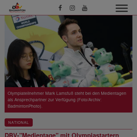
Olympiateilnehmer Mark Lamsfuß steht bei den Medientagen
als Ansprechpartner zur Verfügung (Foto/Archiv:
BadmintonPhoto).
NATIONAL
DBV-"Medientage" mit Olympiastartern