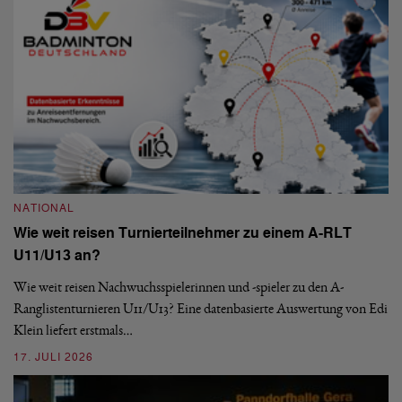
09
NATIONAL
Wie weit reisen Turnierteilnehmer zu einem A-RLT
N
U11/U13 an?
S
Wie weit reisen Nachwuchsspielerinnen und -spieler zu den A-
Ranglistenturnieren U11/U13? Eine datenbasierte Auswertung von Edi
De
Klein liefert erstmals…
nä
ei
17. JULI 2026
09