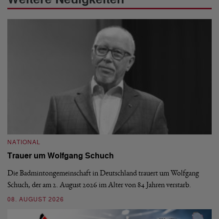
NATIONAL
N
Trauer um Wolfgang Schuch
D
b
Die Badmintongemeinschaft in Deutschland trauert um Wolfgang
Schuch, der am 2. August 2026 im Alter von 84 Jahren verstarb.
De
En
08. AUGUST 2026
be