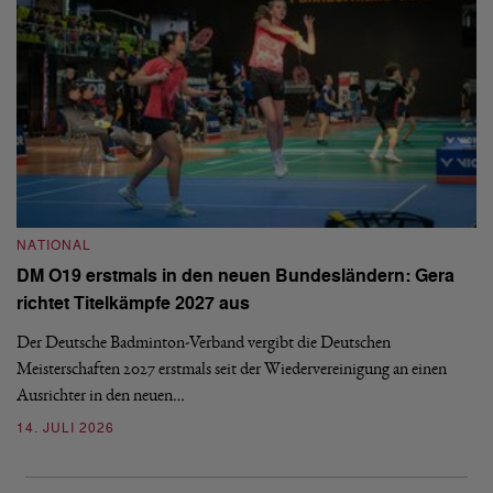
NATIONAL
N
DM O19 erstmals in den neuen Bundesländern: Gera
E
richtet Titelkämpfe 2027 aus
Mi
Der Deutsche Badminton-Verband vergibt die Deutschen
Mo
Meisterschaften 2027 erstmals seit der Wiedervereinigung an einen
de
Ausrichter in den neuen…
08
14. JULI 2026