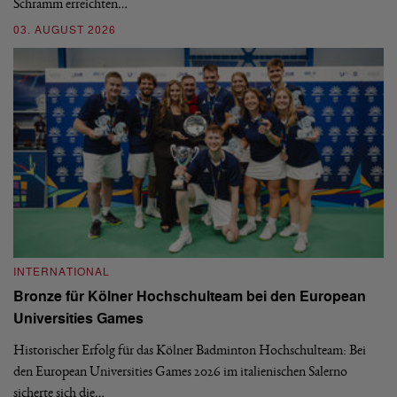
Schramm erreichten…
Gl
03. AUGUST 2026
28
INTERNATIONAL
I
Bronze für Kölner Hochschulteam bei den European
N
Universities Games
i
Historischer Erfolg für das Kölner Badminton Hochschulteam: Bei
Me
den European Universities Games 2026 im italienischen Salerno
Tu
sicherte sich die…
ke