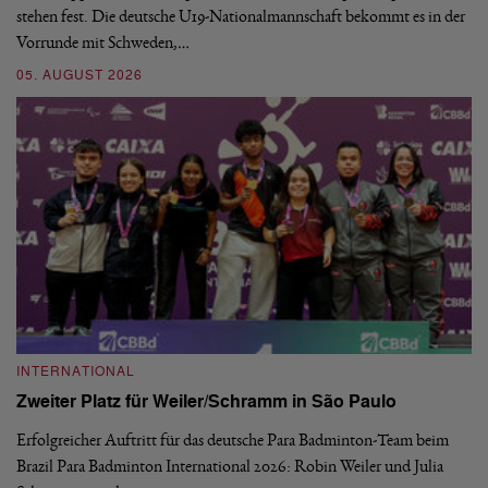
stehen fest. Die deutsche U19-Nationalmannschaft bekommt es in der
ve
Vorrunde mit Schweden,…
gr
05. AUGUST 2026
03
INTERNATIONAL
I
Zweiter Platz für Weiler/Schramm in São Paulo
D
Erfolgreicher Auftritt für das deutsche Para Badminton-Team beim
Di
Brazil Para Badminton International 2026: Robin Weiler und Julia
de