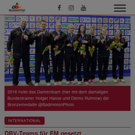
2016 holte das Damenteam (hier mit dem damaligen
Bundestrainer Holger Hasse und Diemo Ruhnow) die
Bronzemedaille @BadmintonPhoto
INTERNATIONAL
DBV-Teams für EM gesetzt