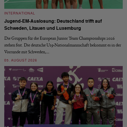
INTERNATIONAL
I
Jugend-EM-Auslosung: Deutschland trifft auf
B
Schweden, Litauen und Luxemburg
S
Die Gruppen für die European Junior Team Championships 2026
De
stehen fest. Die deutsche U19-Nationalmannschaft bekommt es in der
ve
Vorrunde mit Schweden,…
gr
05. AUGUST 2026
03