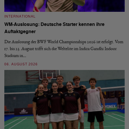
INTERNATIONAL
I
WM-Auslosung: Deutsche Starter kennen ihre
B
Auftaktgegner
U
d
Die Auslosung der BWF World Championships 2026 ist erfolgt. Vom
Hi
17. bis 23. August trifft sich die Weltelite im Indira Gandhi Indoor
de
Stadium in…
si
06. AUGUST 2026
30