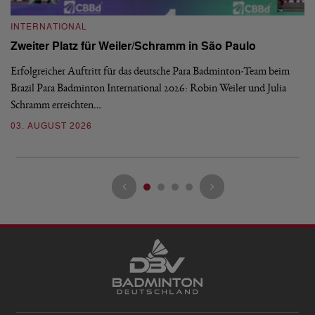
INTERNATIONAL
I
Zweiter Platz für Weiler/Schramm in São Paulo
D
Erfolgreicher Auftritt für das deutsche Para Badminton-Team beim
Di
Brazil Para Badminton International 2026: Robin Weiler und Julia
de
Schramm erreichten…
Gl
03. AUGUST 2026
28