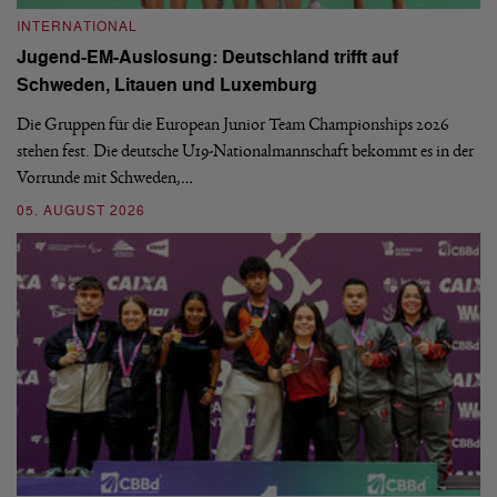
INTERNATIONAL
I
Jugend-EM-Auslosung: Deutschland trifft auf
B
Schweden, Litauen und Luxemburg
S
Die Gruppen für die European Junior Team Championships 2026
De
stehen fest. Die deutsche U19-Nationalmannschaft bekommt es in der
ve
Vorrunde mit Schweden,…
gr
05. AUGUST 2026
03