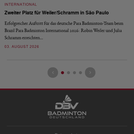
INTERNATIONAL
I
Zweiter Platz für Weiler/Schramm in São Paulo
D
Erfolgreicher Auftritt für das deutsche Para Badminton-Team beim
Di
Brazil Para Badminton International 2026: Robin Weiler und Julia
de
Schramm erreichten…
Gl
03. AUGUST 2026
28