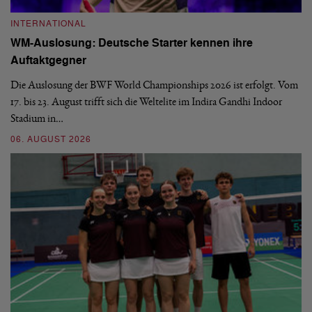
INTERNATIONAL
I
WM-Auslosung: Deutsche Starter kennen ihre
B
Auftaktgegner
U
d
Die Auslosung der BWF World Championships 2026 ist erfolgt. Vom
Hi
17. bis 23. August trifft sich die Weltelite im Indira Gandhi Indoor
de
Stadium in…
si
06. AUGUST 2026
30