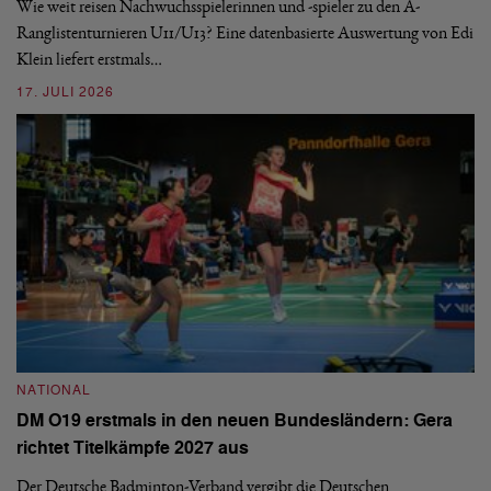
nä
Wie weit reisen Nachwuchsspielerinnen und -spieler zu den A-
ei
-
Ranglistenturnieren U11/U13? Eine datenbasierte Auswertung von Edi
Klein liefert erstmals…
09
17. JULI 2026
N
NATIONAL
E
DM O19 erstmals in den neuen Bundesländern: Gera
Mi
richtet Titelkämpfe 2027 aus
Mo
de
Der Deutsche Badminton-Verband vergibt die Deutschen