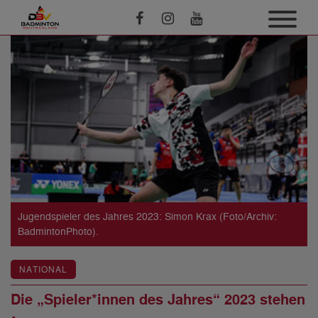
Jugendspieler des Jahres 2023: Simon Krax (Foto/Archiv:
BadmintonPhoto).
NATIONAL
Die „Spieler*innen des Jahres“ 2023 stehen