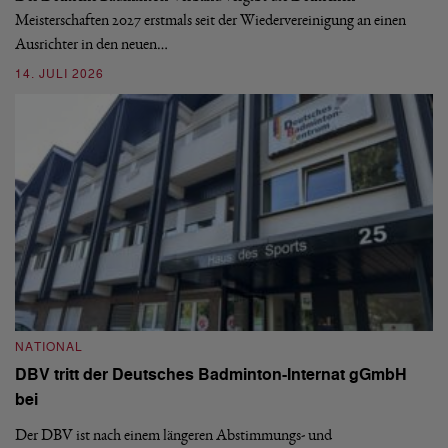
Meisterschaften 2027 erstmals seit der Wiedervereinigung an einen
08
Ausrichter in den neuen…
14. JULI 2026
N
S
NATIONAL
H
DBV tritt der Deutsches Badminton-Internat gGmbH
De
bei
Ze
Bu
Der DBV ist nach einem längeren Abstimmungs- und