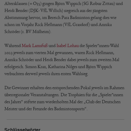
Altersklassen (= O35) gingen Björn Wippich (SG Robur Zittau) und
Heidi Bender (DJK- VfL Willich) siegreich aus der jüngsten
Abstimmung hervor, im Bereich Para Badminton gelang dies wie
schon im Vorjahr Rick Hellmann (VfL Grasdorf) und Annika
Schröder (1. BV Mülheim).
Während
Mark Lamsfuß
und
Isabel Lohau
die Spieler*innen-Wahl
2023 jeweils zum vierten Mal gewannen, waren Rick Hellmann,
Annika Schröder und Heidi Bender dabei jeweils zum zweiten Mal
erfolgreich. Simon Krax, Katharina Nilges und Björn Wippich
verbuchten derweil jeweils ihren ersten Wahlsieg.
Die Gewinner erhalten den entsprechenden Pokal jeweils im Rahmen
überregionaler Veranstaltungen. Die Trophäen für die „Spieler*innen
des Jahres“ stiftete zum wiederholten Mal der „Club der Deutschen
Meister und der Freunde des Badmintonsports“.
Schlüsselwörter