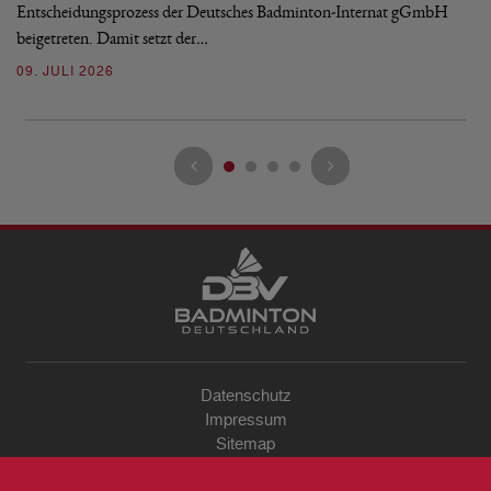
Entscheidungsprozess der Deutsches Badminton-Internat gGmbH
07
beigetreten. Damit setzt der…
09. JULI 2026
Datenschutz
Impressum
Sitemap
Kontakt