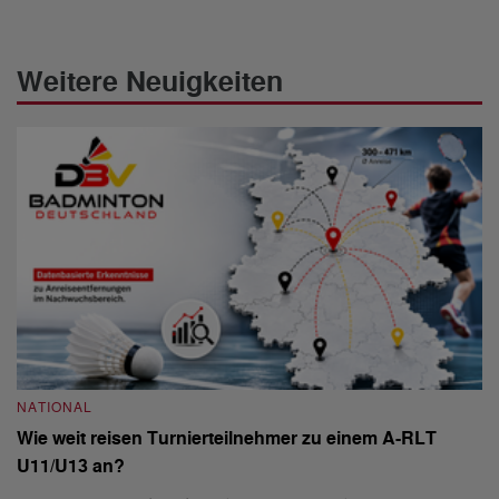
Weitere Neuigkeiten
NATIONAL
N
Wie weit reisen Turnierteilnehmer zu einem A-RLT
S
U11/U13 an?
De