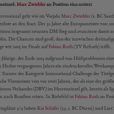
neinzel:
Marc Zwiebler
an Position eins notiert
rreneinzel geht wie im Vorjahr
Marc Zwiebler
(1. BC Saar
etzliste an den Start. Der 32 Jahre alte Europameister von 
seinen insgesamt neunten DM-Sieg und avancierte damit zu
plin. Die Chancen sind groß, dass der inzwischen dreimalig
ge wie 2015 im Finale auf
Fabian Roth
(TV Refrath) trifft.
1-Jährige, der Ende 2015 aufgrund von Hüftproblemen eine
m Herbst vergangenen Jahres ein eindrucksvolles Wettkamp
 Turnier der Kategorie International Challenge der Titelg
che Vizemeister von vor zwei Jahren, der als eine der g
nton-Verbandes (DBV) im Herreneinzel gilt, bereits als S
n nach Brasilien reisen. In Bielefeld ist
Fabian Roth
an Posi
etzplätze 3/4 haben
Kai Schäfer
(23, 1. BC Düren) und Lars 