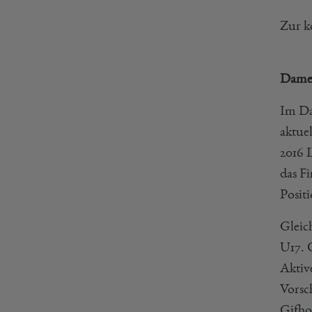
Zur k
Damen
Im Da
aktuel
2016 
das Fi
Positi
Gleich
U17. O
Aktiv
Vorsc
Gifhor