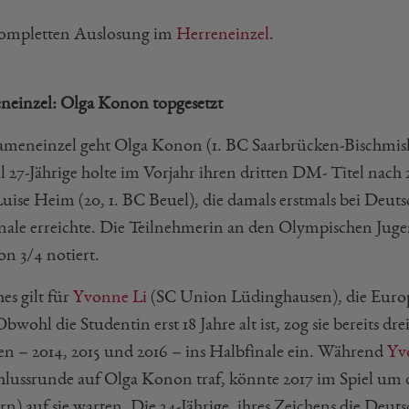
ompletten Auslosung im
Herreneinzel
.
einzel: Olga Konon topgesetzt
meneinzel geht Olga Konon (1. BC Saarbrücken-Bischmishe
l 27-Jährige holte im Vorjahr ihren dritten DM- Titel nach 
Luise Heim (20, 1. BC Beuel), die damals erstmals bei Deu
nale erreichte. Die Teilnehmerin an den Olympischen Jugend
on 3/4 notiert.
es gilt für
Yvonne Li
(SC Union Lüdinghausen), die Euro
bwohl die Studentin erst 18 Jahre alt ist, zog sie bereits 
en – 2014, 2015 und 2016 – ins Halbfinale ein. Während
Yv
hlussrunde auf Olga Konon traf, könnte 2017 im Spiel um 
n) auf sie warten. Die 24-Jährige, ihres Zeichens die Deuts