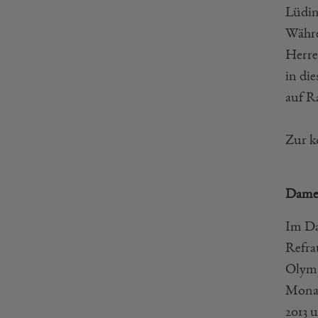
Lüdin
Währe
Herre
in die
auf R
Zur k
Damen
Im Da
Refra
Olymp
Monat
2013 u