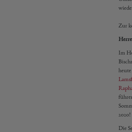
wiede
Zur k
Herre
Im He
Bischm
heute
Lams
Rapha
führen
Somme
2020!
Die S