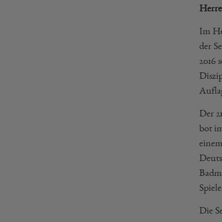
Herre
Im He
der S
2016 
Diszi
Aufla
Der 2
bot i
einem
Deuts
Badmi
Spiele
Die S