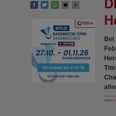
D
H
Bei
Feb
Her
Tit
Cha
all
VON C