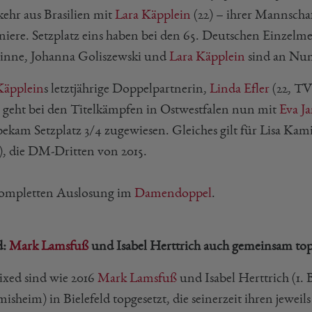
ehr aus Brasilien mit
Lara Käpplein
(22) – ihrer Mannschaf
niere. Setzplatz eins haben bei den 65. Deutschen Einzelme
inne, Johanna Goliszewski und
Lara Käpplein
sind an Num
Käpplein
s letztjährige Doppelpartnerin,
Linda Efler
(22, TV
, geht bei den Titelkämpfen in Ostwestfalen nun mit
Eva Ja
ekam Setzplatz 3/4 zugewiesen. Gleiches gilt für Lisa Kam
), die DM-Dritten von 2015.
ompletten Auslosung im
Damendoppel
.
d:
Mark Lamsfuß
und Isabel Herttrich auch gemeinsam top
xed sind wie 2016
Mark Lamsfuß
und Isabel Herttrich (1.
isheim) in Bielefeld topgesetzt, die seinerzeit ihren jewei