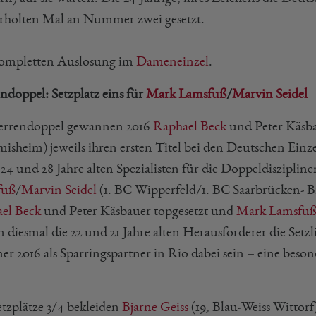
rholten Mal an Nummer zwei gesetzt.
ompletten Auslosung im
Dameneinzel
.
ndoppel: Setzplatz eins für
Mark Lamsfuß
/
Marvin Seidel
rrendoppel gewannen 2016
Raphael Beck
und Peter Käsba
isheim) jeweils ihren ersten Titel bei den Deutschen Einze
 24 und 28 Jahre alten Spezialisten für die Doppeldiszipl
fuß
/
Marvin Seidel
(1. BC Wipperfeld/1. BC Saarbrücken- Bi
el Beck
und Peter Käsbauer topgesetzt und
Mark Lamsfu
 diesmal die 22 und 21 Jahre alten Herausforderer die Setz
r 2016 als Sparringspartner in Rio dabei sein – eine beso
etzplätze 3/4 bekleiden
Bjarne Geiss
(19, Blau-Weiss Wittor