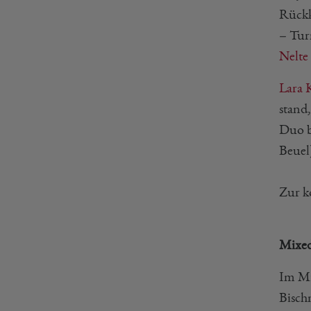
Rückk
– Tur
Nelte
Lara 
stand
Duo b
Beuel
Zur k
Mixe
Im Mi
Bischm