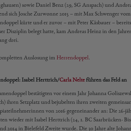
ghausen) sowie Daniel Benz (29, SG Anspach) und Andreas
nd sich Josche Zurwonne 2015 – mit Max Schwenger vom
ndoppel kürte und er zuvor – mit Peter Käsbauer – bereits
ser Disziplin belegt hatte, kam Andreas Heinz in den Jahren 
ang drei.
ompletten Auslosung im
Herrendoppel
.
doppel: Isabel Herttrich/
Carla Nelte
führen das Feld an
mendoppel bestätigten vor einem Jahr Johanna Goliszew
th) ihren Setzplatz und bejubelten ihren zweiten gemeins
iateilnehmerinnen von 2016 gegeneinander an: Die 26-jä
en wieder mit Isabel Herttrich (24, 1. BC Saarbrücken- Bis
nd 2014 in Bielefeld Zweite wurde. Die 30 Jahre alte Johanna