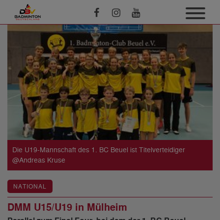
Die U19-Mannschaft des 1. BC Beuel ist Titelverteidiger
@Andreas Kruse
NATIONAL
DMM U15/U19 in Mülheim