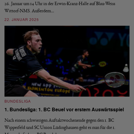
26. Januar um 14 Uhr in der Erwin-Kranz-Halle auf Blau-Weiss
Do
Wittorf-NMS. Außerdem…
Po
22. JANUAR 2025
2
BUNDESLIGA
B
1. Bundesliga: 1. BC Beuel vor erstem Auswärtsspiel
1
e
Nach einem schwierigen Auftaktwochenende gegen den 1. BC
Wipperfeld und SC Union Lüdinghausen geht es nun für die 1.
Am