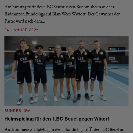
Am Samstag trifft des 1. BC Saarbrücken-Bischmisheim in der 1.
De
Badminton Bundesliga auf Blau-Weiß Wittorf. Der Gewinner der
Do
Partie wird nach dem…
20
24. JANUAR 2025
02
BUNDESLIGA
B
Heimspieltag für den 1.BC Beuel gegen Wittorf
1
Am kommenden Spieltag in der 1.Bundesliga trifft der 1.BC Beuel am
De