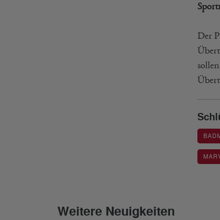
Sport
Der Pr
Übert
solle
Übert
Schl
BAD
MARV
Weitere Neuigkeiten