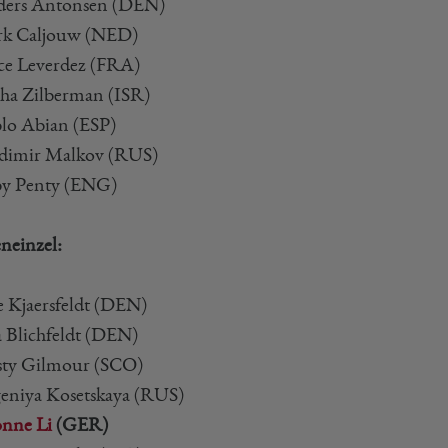
ders Antonsen (DEN)
rk Caljouw (NED)
ice Leverdez (FRA)
sha Zilberman (ISR)
blo Abian (ESP)
adimir Malkov (RUS)
by Penty (ENG)
einzel:
ne Kjaersfeldt (DEN)
a Blichfeldt (DEN)
rsty Gilmour (SCO)
geniya Kosetskaya (RUS)
nne Li
(GER)