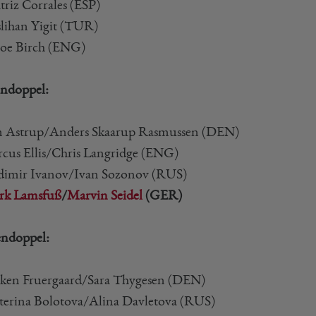
triz Corrales (ESP)
slihan Yigit (TUR)
loe Birch (ENG)
ndoppel:
m Astrup/Anders Skaarup Rasmussen (DEN)
rcus Ellis/Chris Langridge (ENG)
adimir Ivanov/Ivan Sozonov (RUS)
rk Lamsfuß
/
Marvin Seidel
(GER)
ndoppel:
iken Fruergaard/Sara Thygesen (DEN)
aterina Bolotova/Alina Davletova (RUS)