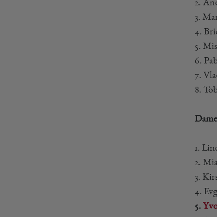
2. An
3. Ma
4. Br
5. Mi
6. Pa
7. Vl
8. To
Damen
1. Li
2. Mi
3. Ki
4. Ev
5.
Yvo