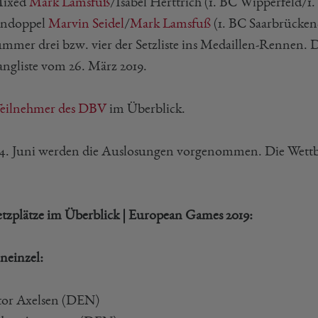
Mixed
Mark Lamsfuß
/Isabel Herttrich (1. BC Wipperfeld/
endoppel
Marvin Seidel
/
Mark Lamsfuß
(1. BC Saarbrücken
ummer drei bzw. vier der Setzliste ins Medaillen-Rennen. 
angliste vom 26. März 2019.
Teilnehmer des DBV
im Überblick.
. Juni werden die Auslosungen vorgenommen. Die Wett
etzplätze im Überblick | European Games 2019:
neinzel:
ktor Axelsen (DEN)