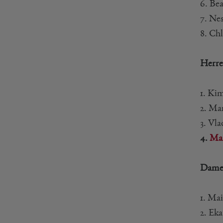
6. Bea
7. Ne
8. Ch
Herre
1. Ki
2. Ma
3. Vl
4.
Ma
Dame
1. Ma
2. Ek