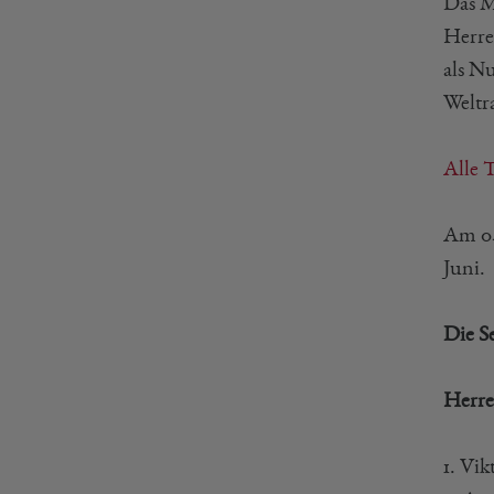
Das 
Herr
als N
Weltr
Alle 
Am 04
Juni.
Die S
Herre
1. Vi