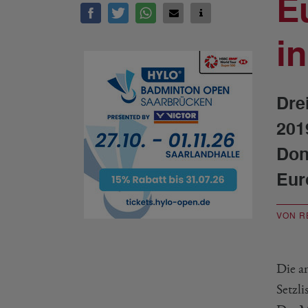
E
i
Dre
201
Don
Eur
VON R
Die a
Setzli