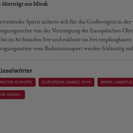
1 überträgt aus Minsk
ivatsender Sport1 sicherte sich für das Großereignis in de
ragungsrechte von der Vereinigung der Europäischen Ol
n bis zu 80 Stunden live und exklusiv im frei empfangbaren
ragungszeiten vom Badmintonsport werden frühzeitig au
üsselwörter
MINTON EUROPE
EUROPEAN GAMES 2019
MARK LAMSFUSS
IN SEIDEL