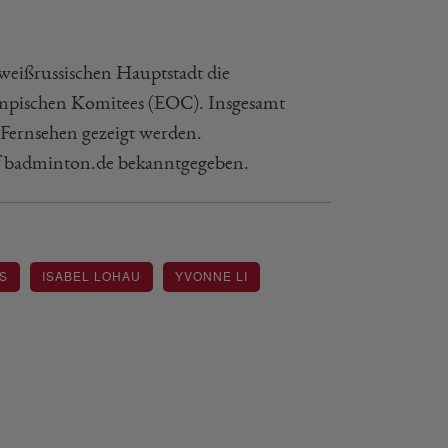
r weißrussischen Hauptstadt die
ympischen Komitees (EOC). Insgesamt
 Fernsehen gezeigt werden.
f badminton.de bekanntgegeben.
ISABEL LOHAU
YVONNE LI