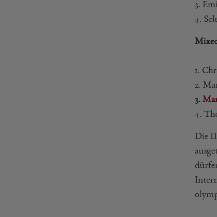
3. Em
4. Se
Mixed
1. Ch
2. Ma
3.
Mar
4. Th
Die I
ausge
dürfe
Inter
olymp