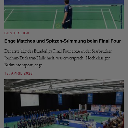
B
BUNDESLIGA
1.
Enge Matches und Spitzen-Stimmung beim Final Four
De
Wo
Der erste Tag des Bundesliga Final Four 2026 in der Saarbrücker
si
Joachim-Deckarm-Halle hielt, was er versprach: Hochklassiger
Badmintonsport, enge…
2
18. APRIL 2026