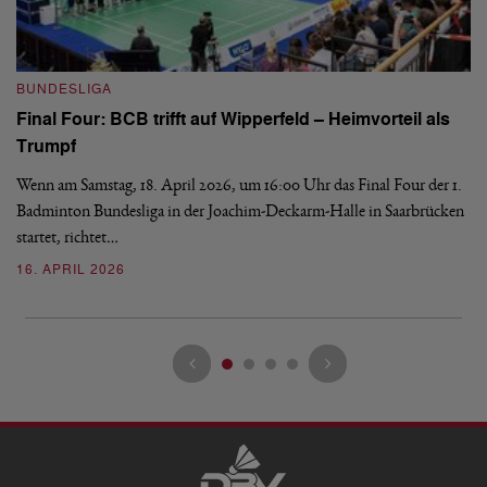
B
BUNDESLIGA
Wi
Final Four: BCB trifft auf Wipperfeld – Heimvorteil als
Es
Trumpf
Bl
de
Wenn am Samstag, 18. April 2026, um 16:00 Uhr das Final Four der 1.
Badminton Bundesliga in der Joachim-Deckarm-Halle in Saarbrücken
2
startet, richtet…
16. APRIL 2026