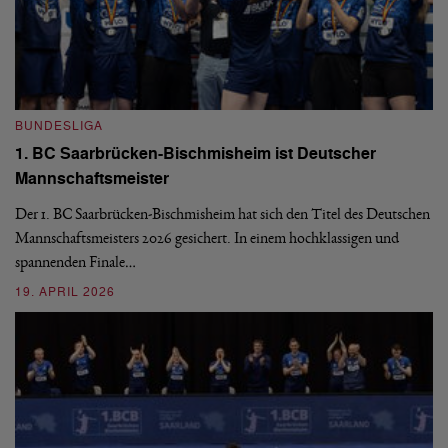
BUNDESLIGA
B
1. BC Saarbrücken-Bischmisheim ist Deutscher
Fi
Mannschaftsmeister
aus
We
d
Ba
Der 1. BC Saarbrücken-Bischmisheim hat sich den Titel des Deutschen
st
Mannschaftsmeisters 2026 gesichert. In einem hochklassigen und
spannenden Finale…
16
19. APRIL 2026