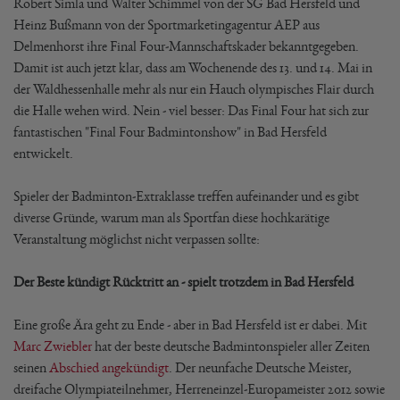
Robert Simla und Walter Schimmel von der SG Bad Hersfeld und
Heinz Bußmann von der Sportmarketingagentur AEP aus
Delmenhorst ihre Final Four-Mannschaftskader bekanntgegeben.
Damit ist auch jetzt klar, dass am Wochenende des 13. und 14. Mai in
der Waldhessenhalle mehr als nur ein Hauch olympisches Flair durch
die Halle wehen wird. Nein - viel besser: Das Final Four hat sich zur
fantastischen "Final Four Badmintonshow" in Bad Hersfeld
entwickelt.
Spieler der Badminton-Extraklasse treffen aufeinander und es gibt
diverse Gründe, warum man als Sportfan diese hochkarätige
Veranstaltung möglichst nicht verpassen sollte:
Der Beste kündigt Rücktritt an - spielt trotzdem in Bad Hersfeld
Eine große Ära geht zu Ende - aber in Bad Hersfeld ist er dabei. Mit
Marc Zwiebler
hat der beste deutsche Badmintonspieler aller Zeiten
seinen
Abschied angekündigt
. Der neunfache Deutsche Meister,
dreifache Olympiateilnehmer, Herreneinzel-Europameister 2012 sowie