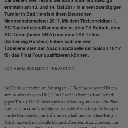
Die besten vier Teams der Badminton-Bundesliga
ermitteln am 13. und 14. Mai 2017 in einem zweitägigen
Turnier in Bad Hersfeld ihren Deutschen
Mannschaftsmeister 2017. Mit dem Titelverteidiger 1.
BC Saarbrücken-Bischmisheim, dem TV Refrath, dem
BC Düren (beide NRW) und dem TSV Trittau
(Schleswig Holstein) haben sich die vier
Tabellenersten der Abschlusstabelle der Saison 16/17
für das Final Four qualifizieren können.
VON HEINZ BUSSMANN / REDAKTION
Im Halbfinale treffen am Samstag (13.4.) Bischmisheim und Düren
aufeinander (ab 14:00 Uhr). Um 18:00 Uhr heißt es dann Refrath
gegen Trittau. Die Verlierer spielen am Sonntag um 10:00 Uhr Platz
drei aus. Um 14:00 Uhr folgt dann abschließend das große Endspiel
um die Deutsche Mannschaftsmeisterschaft und den Hans-Riegel-
Pokal. Inzwischen habe alle Mannschaften dem Ausrichterteam um