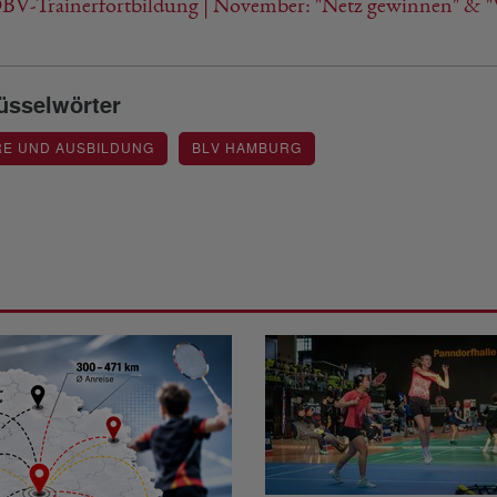
V-Trainerfortbildung | November: "Netz gewinnen" & "Wa
üsselwörter
RE UND AUSBILDUNG
BLV HAMBURG