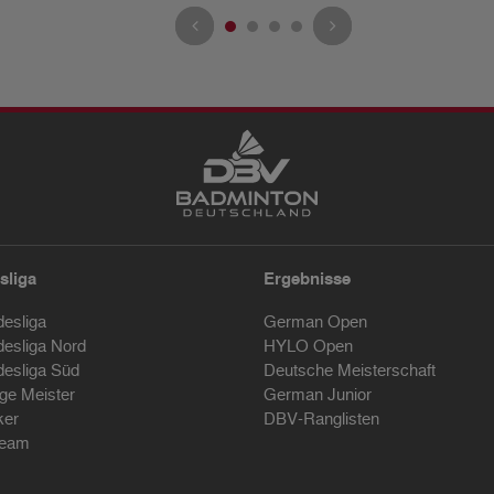
sliga
Ergebnisse
desliga
German Open
desliga Nord
HYLO Open
desliga Süd
Deutsche Meisterschaft
ige Meister
German Junior
ker
DBV-Ranglisten
ream