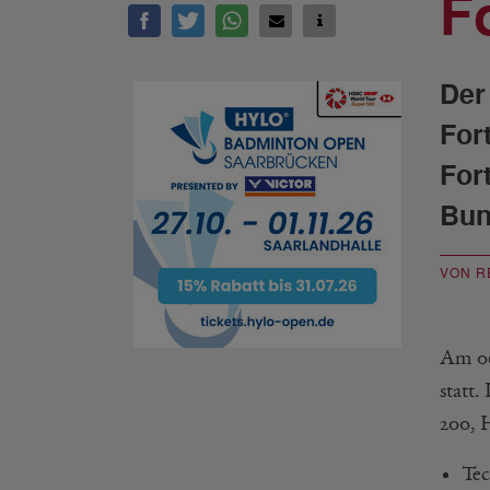
F
Der
For
For
Bun
VON R
Am 06
statt
200, 
Tec