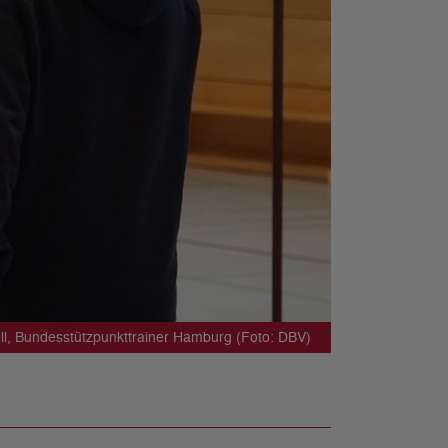
l, Bundesstützpunkttrainer Hamburg (Foto: DBV)