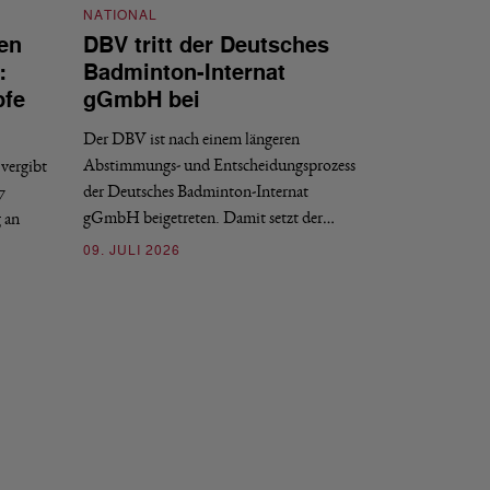
NATIONAL
en
DBV tritt der Deutsches
NATIONAL
:
Badminton-Internat
Stellenauss
pfe
gGmbH bei
Sportdirekt
Der DBV ist nach einem längeren
Der Deutsche Badm
Abstimmungs- und Entscheidungsprozess
vergibt
nächstmöglichen Ze
der Deutsches Badminton-Internat
7
beziehungsweise e
gGmbH beigetreten. Damit setzt der…
g an
09. JULI 2026
09. JULI 2026