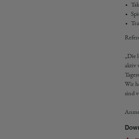
Tak
Spi
Tra
Refer
„Die 
aktiv
Tages
Wir h
sind v
Anmel
Dow