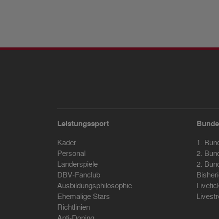
Leistungssport
Bunde
Kader
1. Bun
Personal
2. Bun
Länderspiele
2. Bun
DBV-Fanclub
Bisher
Ausbildungsphilosophie
Livetic
Ehemalige Stars
Livest
Richtlinien
Anti-Doping