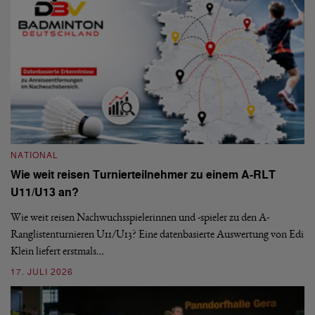
NATIONAL
Wie weit reisen Turnierteilnehmer zu einem A-RLT
N
U11/U13 an?
S
Wie weit reisen Nachwuchsspielerinnen und -spieler zu den A-
Ranglistenturnieren U11/U13? Eine datenbasierte Auswertung von Edi
De
Klein liefert erstmals…
nä
ei
17. JULI 2026
09