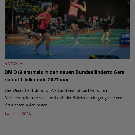
NATIONAL
N
DM O19 erstmals in den neuen Bundesländern: Gera
E
richtet Titelkämpfe 2027 aus
Mi
Der Deutsche Badminton-Verband vergibt die Deutschen
Mo
Meisterschaften 2027 erstmals seit der Wiedervereinigung an einen
de
Ausrichter in den neuen…
08
14. JULI 2026