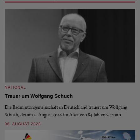
NATIONAL
N
Trauer um Wolfgang Schuch
D
b
Die Badmintongemeinschaft in Deutschland trauert um Wolfgang
Schuch, der am 2. August 2026 im Alter von 84 Jahren verstarb.
De
En
08. AUGUST 2026
be
09