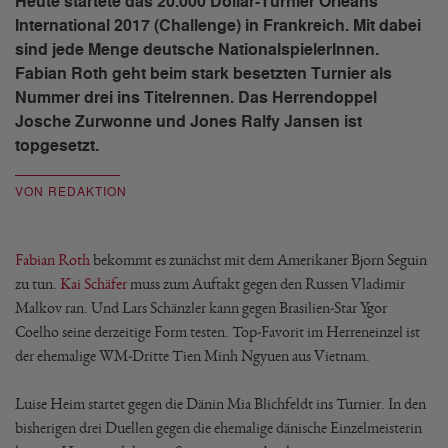
Heute startete das 20.000 Dollar-Turnier Orléans
International 2017 (Challenge) in Frankreich. Mit dabei
sind jede Menge deutsche NationalspielerInnen.
Fabian Roth geht beim stark besetzten Turnier als
Nummer drei ins Titelrennen. Das Herrendoppel
Josche Zurwonne und Jones Ralfy Jansen ist
topgesetzt.
VON REDAKTION
Fabian Roth
bekommt es zunächst mit dem Amerikaner Bjorn Seguin
zu tun.
Kai Schäfer
muss zum Auftakt gegen den Russen Vladimir
Malkov ran. Und Lars Schänzler kann gegen Brasilien-Star Ygor
Coelho seine derzeitige Form testen. Top-Favorit im Herreneinzel ist
der ehemalige WM-Dritte Tien Minh Ngyuen aus Vietnam.
Luise Heim startet gegen die Dänin Mia Blichfeldt ins Turnier. In den
bisherigen drei Duellen gegen die ehemalige dänische Einzelmeisterin