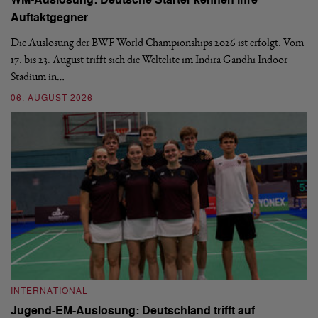
WM-Auslosung: Deutsche Starter kennen ihre
B
Auftaktgegner
U
d
Die Auslosung der BWF World Championships 2026 ist erfolgt. Vom
Hi
17. bis 23. August trifft sich die Weltelite im Indira Gandhi Indoor
de
Stadium in…
si
06. AUGUST 2026
30
INTERNATIONAL
I
Jugend-EM-Auslosung: Deutschland trifft auf
B