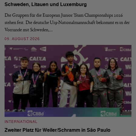
Schweden, Litauen und Luxemburg
S
Die Gruppen für die European Junior Team Championships 2026
De
stehen fest. Die deutsche U19-Nationalmannschaft bekommt es in der
ve
Vorrunde mit Schweden,…
gr
05. AUGUST 2026
03
INTERNATIONAL
I
Zweiter Platz für Weiler/Schramm in São Paulo
D