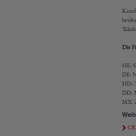
Kamil
beide
Takah
Die F
HE: S
DE: N
HD: T
DD: M
MX: Z
Weit
CRO