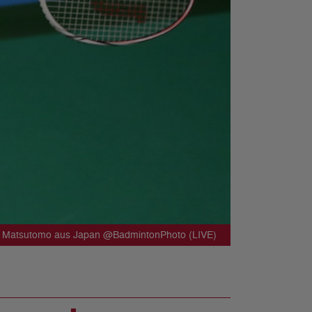
i Matsutomo aus Japan @BadmintonPhoto (LIVE)