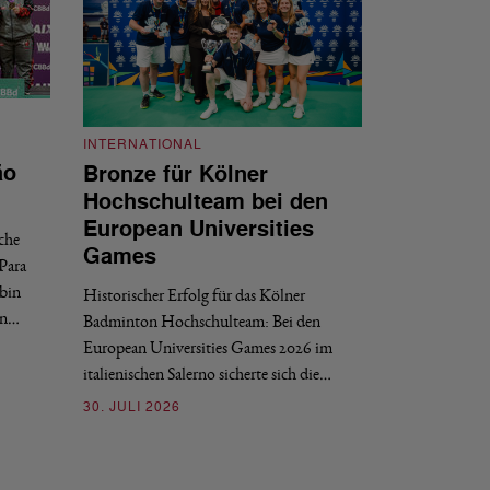
INTERNATIONAL
INTERNATIONAL
ão
Bronze für Kölner
BWF-Kalend
Hochschulteam bei den
Zählweise, 
European Universities
sche
Der Weltverband BW
Games
Para
2028 veröffentlich
bin
Historischer Erfolg für das Kölner
Finals. Zwei grun
en…
Badminton Hochschulteam: Bei den
03. JULI 2026
European Universities Games 2026 im
italienischen Salerno sicherte sich die…
30. JULI 2026