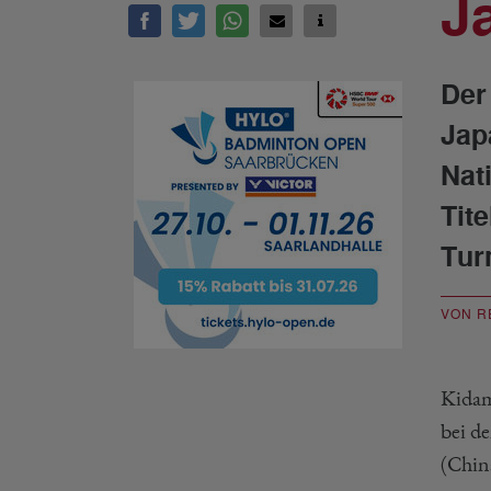
J
Der
Jap
Nat
Tit
Tur
VON R
Kidam
bei d
(Chin