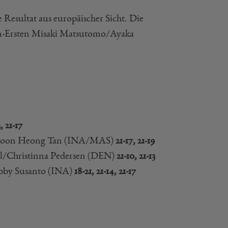
 Resultat aus europäischer Sicht. Die
en-Ersten Misaki Matsutomo/Ayaka
3, 21-17
n/Boon Heong Tan (INA/MAS)
21-17, 21-19
hl/Christinna Pedersen (DEN)
21-10, 21-13
bby Susanto (INA)
18-21, 21-14, 21-17