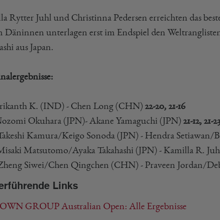
la Rytter Juhl und Christinna Pedersen erreichten das beste
n Däninnen unterlagen erst im Endspiel den Weltranglist
ashi aus Japan.
inalergebnisse:
rikanth K. (IND) - Chen Long (CHN)
22-20, 21-16
ozomi Okuhara (JPN)- Akane Yamaguchi (JPN)
21-12, 21-2
akeshi Kamura/Keigo Sonoda (JPN) - Hendra Setiawa
isaki Matsutomo/Ayaka Takahashi (JPN) - Kamilla R. Ju
heng Siwei/Chen Qingchen (CHN) - Praveen Jordan/De
erführende Links
WN GROUP Australian Open: Alle Ergebnisse