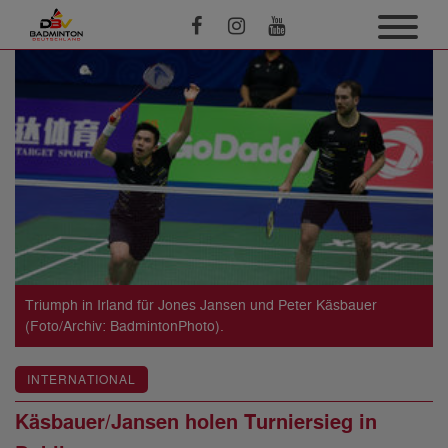
Triumph in Irland für Jones Jansen und Peter Käsbauer
(Foto/Archiv: BadmintonPhoto).
INTERNATIONAL
Käsbauer/Jansen holen Turniersieg in