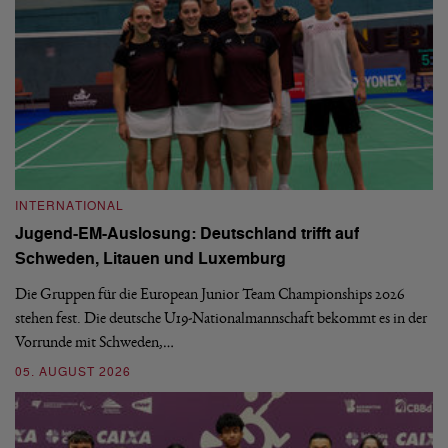
INTERNATIONAL
I
Jugend-EM-Auslosung: Deutschland trifft auf
B
Schweden, Litauen und Luxemburg
S
Die Gruppen für die European Junior Team Championships 2026
De
stehen fest. Die deutsche U19-Nationalmannschaft bekommt es in der
ve
Vorrunde mit Schweden,…
gr
05. AUGUST 2026
03