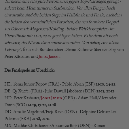
Turnieren eine sehr gute Performance gegen Top-Paarungen gezeigt -
zuletzt beim Heimturnier in Saarbrücken. Vor allen Dingen hoch
einzustufen sind die beiden Siege im Halbfinale und Finale, nachdem
die beiden den vermeintlichen Favoriten, das neu formierte Doppel
aus Dänemark Mogensen/Kolding - beides Weltklassespieler - im
Viertelfinale mit 21-11, 23-21 geschlagen haben. Es ist dann oft noch
schwerer, das Niveau dann erneut abzurufen. Von daher, eine klasse
Leistung",
freut sich Bundestrainer Diemo Ruhnow über den Sieg von
Peter Käsbauer und
Jones Jansen
.
Die Finalspiele im Überblick:
HE: Toma Junior Popov (FRA) - Pablo Abian (ESP)
21-10, 24-22
DE: Qi Xuefei (FRA) - Julie Dawall Jakobsen (DEN)
21-15, 21-12
HD: Peter Käsbauer/
Jones Jansen
(GER) - Adam Hall/Alexander
Dunn (SCO)
21-19, 17-21, 21-18
DD: Amalie Magelund/Freja Ravn (DEN) - Delphine Delrue/Lea
Palermo (FRA)
21-18, 21-11
MX: Mathias Christiansen/Alexandra Boje (DEN) - Ronan