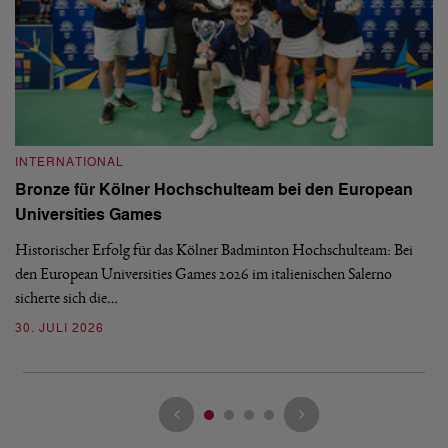
INTERNATIONAL
I
Bronze für Kölner Hochschulteam bei den European
N
Universities Games
i
Historischer Erfolg für das Kölner Badminton Hochschulteam: Bei
Me
den European Universities Games 2026 im italienischen Salerno
Tu
sicherte sich die…
ke
30. JULI 2026
23