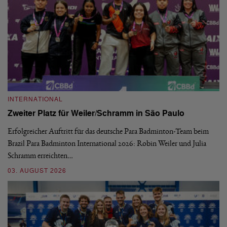
INTERNATIONAL
I
Zweiter Platz für Weiler/Schramm in São Paulo
D
Erfolgreicher Auftritt für das deutsche Para Badminton-Team beim
Di
Brazil Para Badminton International 2026: Robin Weiler und Julia
de
Schramm erreichten…
Gl
03. AUGUST 2026
28